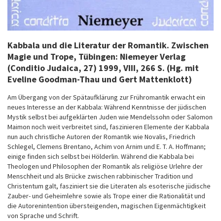
Kabbala und die Literatur der Romantik. Zwischen
Magie und Trope
, Tübingen: Niemeyer Verlag
(Conditio Judaica, 27) 1999, VIII, 266 S. (Hg. mit
Eveline Goodman-Thau und Gert Mattenklott)
Am Übergang von der Spätaufklärung zur Frühromantik erwacht ein
neues Interesse an der Kabbala: Während Kenntnisse der jüdischen
Mystik selbst bei aufgeklärten Juden wie Mendelssohn oder Salomon
Maimon noch weit verbreitet sind, faszinieren Elemente der Kabbala
nun auch christliche Autoren der Romantik wie Novalis, Friedrich
Schlegel, Clemens Brentano, Achim von Arnim und E. T. A. Hoffmann;
einige finden sich selbst bei Hölderlin. Während die Kabbala bei
Theologen und Philosophen der Romantik als religiöse Urlehre der
Menschheit und als Brücke zwischen rabbinischer Tradition und
Christentum galt, fasziniert sie die Literaten als esoterische jüdische
Zauber- und Geheimlehre sowie als Trope einer die Rationalität und
die Autorenintention übersteigenden, magischen Eigenmächtigkeit
von Sprache und Schrift.