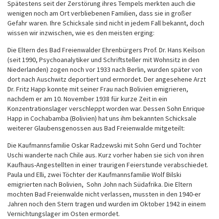
Spätestens seit der Zerstörung ihres Tempels merkten auch die
wenigen noch am Ort verbliebenen Familien, dass sie in großer
Gefahr waren. Ihre Schicksale sind nicht in jedem Fall bekannt, doch
wissen wir inzwischen, wie es den meisten erging:
Die Eltern des Bad Freienwalder Ehrenbürgers Prof. Dr. Hans Keilson
(seit 1990, Psychoanalytiker und Schriftsteller mit Wohnsitz in den
Niederlanden) zogen noch vor 1933 nach Berlin, wurden später von
dort nach Auschwitz deportiert und ermordet. Der angesehene Arzt
Dr. Fritz Happ konnte mit seiner Frau nach Bolivien emigrieren,
nachdem er am 10. November 1938 für kurze Zeit in ein
Konzentrationslager verschleppt worden war. Dessen Sohn Enrique
Happ in Cochabamba (Bolivien) hat uns ihm bekannten Schicksale
weiterer Glaubensgenossen aus Bad Freienwalde mitgeteilt:
Die Kaufmannsfamilie Oskar Radzewski mit Sohn Gerd und Tochter
Uschi wanderte nach Chile aus. Kurz vorher haben sie sich von ihren
Kaufhaus-Angestellten in einer traurigen Feierstunde verabschiedet.
Paula und Elli, zwei Töchter der Kaufmannsfamilie Wolf Bilski
emigrierten nach Bolivien, Sohn John nach Südafrika. Die Eltern
mochten Bad Freienwalde nicht verlassen, mussten in den 1940-er
Jahren noch den Stern tragen und wurden im Oktober 1942 in einem
Vernichtungslager im Osten ermordet.