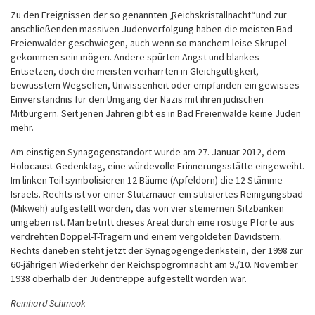
Zu den Ereignissen der so genannten „Reichskristallnacht“ und zur
anschließenden massiven Judenverfolgung haben die meisten Bad
Freienwalder geschwiegen, auch wenn so manchem leise Skrupel
gekommen sein mögen. Andere spürten Angst und blankes
Entsetzen, doch die meisten verharrten in Gleichgültigkeit,
bewusstem Wegsehen, Unwissenheit oder empfanden ein gewisses
Einverständnis für den Umgang der Nazis mit ihren jüdischen
Mitbürgern. Seit jenen Jahren gibt es in Bad Freienwalde keine Juden
mehr.
Am einstigen Synagogenstandort wurde am 27. Januar 2012, dem
Holocaust-Gedenktag, eine würdevolle Erinnerungsstätte eingeweiht.
Im linken Teil symbolisieren 12 Bäume (Apfeldorn) die 12 Stämme
Israels. Rechts ist vor einer Stützmauer ein stilisiertes Reinigungsbad
(Mikweh) aufgestellt worden, das von vier steinernen Sitzbänken
umgeben ist. Man betritt dieses Areal durch eine rostige Pforte aus
verdrehten Doppel-T-Trägern und einem vergoldeten Davidstern.
Rechts daneben steht jetzt der Synagogengedenkstein, der 1998 zur
60-jährigen Wiederkehr der Reichspogromnacht am 9./10. November
1938 oberhalb der Judentreppe aufgestellt worden war.
Reinhard Schmook