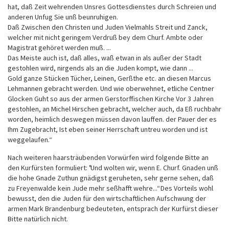
hat, daß Zeit wehrenden Unsres Gottesdienstes durch Schreien und
anderen Unfug Sie unß beunruhigen.
Daß Zwischen den Christen und Juden Vielmahls Streit und Zanck,
welcher mit nicht geringem Verdruß bey dem Churf. Ambte oder
Magistrat gehöret werden muß. ...
Das Meiste auch ist, daß alles, waß etwan in als außer der Stadt
gestohlen wird, nirgends als an die Juden kompt, wie dann ...
Gold ganze Stücken Tücher, Leinen, Gerßthe etc. an diesen Marcus
Lehmannen gebracht werden. Und wie oberwehnet, etliche Centner
Glocken Guht so aus der armen Gerstorffischen Kirche Vor 3 Jahren
gestohlen, an Michel Hirschen gebracht, welcher auch, da Eß ruchbahr
worden, heimlich deswegen müssen davon lauffen. der Pauer der es
Ihm Zugebracht, Ist eben seiner Herrschaft untreu worden und ist
weggelaufen.“
Nach weiteren haarsträubenden Vorwürfen wird folgende Bitte an
den Kurfürsten formuliert: "Und wolten wir, wenn E. Churf. Gnaden unß
die hohe Gnade Zuthun gnädigst geruheten, sehr gerne sehen, daß
zu Freyenwalde kein Jude mehr seßhafft wehre...“ Des Vorteils wohl
bewusst, den die Juden für den wirtschaftlichen Aufschwung der
armen Mark Brandenburg bedeuteten, entsprach der Kurfürst dieser
Bitte natürlich nicht.