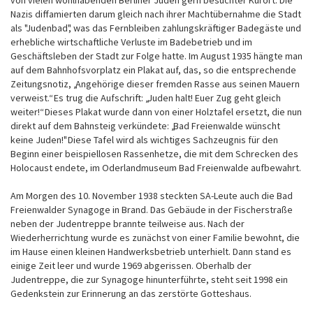
Nazis diffamierten darum gleich nach ihrer Machtübernahme die Stadt
als "Judenbad", was das Fernbleiben zahlungskräftiger Badegäste und
erhebliche wirtschaftliche Verluste im Badebetrieb und im
Geschäftsleben der Stadt zur Folge hatte. Im August 1935 hängte man
auf dem Bahnhofsvorplatz ein Plakat auf, das, so die entsprechende
Zeitungsnotiz, „Angehörige dieser fremden Rasse aus seinen Mauern
verweist.“ Es trug die Aufschrift: „Juden halt! Euer Zug geht gleich
weiter!“ Dieses Plakat wurde dann von einer Holztafel ersetzt, die nun
direkt auf dem Bahnsteig verkündete: „Bad Freienwalde wünscht
keine Juden!" Diese Tafel wird als wichtiges Sachzeugnis für den
Beginn einer beispiellosen Rassenhetze, die mit dem Schrecken des
Holocaust endete, im Oderlandmuseum Bad Freienwalde aufbewahrt.
Am Morgen des 10. November 1938 steckten SA-Leute auch die Bad
Freienwalder Synagoge in Brand. Das Gebäude in der Fischerstraße
neben der Judentreppe brannte teilweise aus. Nach der
Wiederherrichtung wurde es zunächst von einer Familie bewohnt, die
im Hause einen kleinen Handwerksbetrieb unterhielt. Dann stand es
einige Zeit leer und wurde 1969 abgerissen. Oberhalb der
Judentreppe, die zur Synagoge hinunterführte, steht seit 1998 ein
Gedenkstein zur Erinnerung an das zerstörte Gotteshaus.