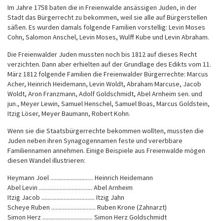
Im Jahre 1758 baten die in Freienwalde ansässigen Juden, in der
Stadt das Bürgerrecht zu bekommen, weil sie alle auf Bürgerstellen
säßen. Es wurden damals folgende Familien vorstellig: Levin Moses
Cohn, Salomon Anschel, Levin Moses, Wulff Kube und Levin Abraham.
Die Freienwalder Juden mussten noch bis 1812 auf dieses Recht
verzichten. Dann aber erhielten auf der Grundlage des Edikts vom 11.
März 1812 folgende Familien die Freienwalder Bürgerrechte: Marcus
Acher, Heinrich Heidemann, Levin Woldt, Abraham Marcuse, Jacob
Woldt, Aron Franzmann, Adolf Goldschmidt, Abel Arnheim sen. und
jun., Meyer Lewin, Samuel Henschel, Samuel Boas, Marcus Goldstein,
Itzig Löser, Meyer Baumann, Robert Kohn.
Wenn sie die Staatsbürgerrechte bekommen wollten, mussten die
Juden neben ihren Synagogennamen feste und vererbbare
Familiennamen annehmen. Einige Beispiele aus Freienwalde mögen
diesen Wandel illustrieren:
Heymann Joel ............................. Heinrich Heidemann
Abel Levin .................................... Abel Arnheim
Itzig Jacob .................................... Itzig Jahn
Scheye Ruben .............................. Ruben Krone (Zahnarzt)
Simon Herz .................................. Simon Herz Goldschmidt