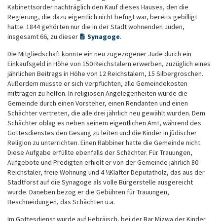
Kabinettsorder nachträglich den Kauf dieses Hauses, den die
Regierung, die dazu eigentlich nicht befugt war, bereits gebilligt
hatte. 1844 gehörten nur die in der Stadt wohnenden Juden,
insgesamt 66, zu dieser
Synagoge
.
Die Mitgliedschaft konnte ein neu zugezogener Jude durch ein
Einkaufsgeld in Höhe von 150 Reichstalern erwerben, zuzüglich eines
jährlichen Beitrags in Höhe von 12 Reichstalern, 15 Silbergroschen.
Außerdem musste er sich verpflichten, alle Gemeindekosten
mittragen zu helfen. In religiösen Angelegenheiten wurde die
Gemeinde durch einen Vorsteher, einen Rendanten und einen
Schächter vertreten, die alle drei jährlich neu gewählt wurden. Dem
Schächter oblag es neben seinem eigentlichen Amt, während des
Gottesdienstes den Gesang zu leiten und die Kinder in jüdischer
Religion zu unterrichten. Einen Rabbiner hatte die Gemeinde nicht.
Diese Aufgabe erfüllte ebenfalls der Schächter. Für Trauungen,
Aufgebote und Predigten erhielt er von der Gemeinde jährlich 80
Reichstaler, freie Wohnung und 4 ½ Klafter Deputatholz, das aus der
Stadtforst auf die Synagoge als volle Bürgerstelle ausgereicht
wurde. Daneben bezog er die Gebühren für Trauungen,
Beschneidungen, das Schächten u.a.
Im Gottesdienst wurde auf Hebräisch, bei der Bar Mizwa der Kinder