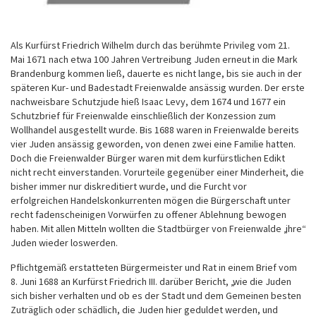
Als Kurfürst Friedrich Wilhelm durch das berühmte Privileg vom 21.
Mai 1671 nach etwa 100 Jahren Vertreibung Juden erneut in die Mark
Brandenburg kommen ließ, dauerte es nicht lange, bis sie auch in der
späteren Kur- und Badestadt Freienwalde ansässig wurden. Der erste
nachweisbare Schutzjude hieß Isaac Levy, dem 1674 und 1677 ein
Schutzbrief für Freienwalde einschließlich der Konzession zum
Wollhandel ausgestellt wurde. Bis 1688 waren in Freienwalde bereits
vier Juden ansässig geworden, von denen zwei eine Familie hatten.
Doch die Freienwalder Bürger waren mit dem kurfürstlichen Edikt
nicht recht einverstanden. Vorurteile gegenüber einer Minderheit, die
bisher immer nur diskreditiert wurde, und die Furcht vor
erfolgreichen Handelskonkurrenten mögen die Bürgerschaft unter
recht fadenscheinigen Vorwürfen zu offener Ablehnung bewogen
haben. Mit allen Mitteln wollten die Stadtbürger von Freienwalde „ihre“
Juden wieder loswerden.
Pflichtgemäß erstatteten Bürgermeister und Rat in einem Brief vom
8. Juni 1688 an Kurfürst Friedrich III. darüber Bericht, „wie die Juden
sich bisher verhalten und ob es der Stadt und dem Gemeinen besten
Zuträglich oder schädlich, die Juden hier geduldet werden, und