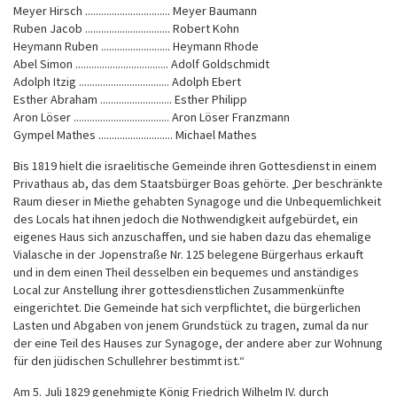
Meyer Hirsch ................................ Meyer Baumann
Ruben Jacob ................................ Robert Kohn
Heymann Ruben .......................... Heymann Rhode
Abel Simon ................................... Adolf Goldschmidt
Adolph Itzig .................................. Adolph Ebert
Esther Abraham ........................... Esther Philipp
Aron Löser .................................... Aron Löser Franzmann
Gympel Mathes ............................ Michael Mathes
Bis 1819 hielt die israelitische Gemeinde ihren Gottesdienst in einem
Privathaus ab, das dem Staatsbürger Boas gehörte. „Der beschränkte
Raum dieser in Miethe gehabten Synagoge und die Unbequemlichkeit
des Locals hat ihnen jedoch die Nothwendigkeit aufgebürdet, ein
eigenes Haus sich anzuschaffen, und sie haben dazu das ehemalige
Vialasche in der Jopenstraße Nr. 125 belegene Bürgerhaus erkauft
und in dem einen Theil desselben ein bequemes und anständiges
Local zur Anstellung ihrer gottesdienstlichen Zusammenkünfte
eingerichtet. Die Gemeinde hat sich verpflichtet, die bürgerlichen
Lasten und Abgaben von jenem Grundstück zu tragen, zumal da nur
der eine Teil des Hauses zur Synagoge, der andere aber zur Wohnung
für den jüdischen Schullehrer bestimmt ist.“
Am 5. Juli 1829 genehmigte König Friedrich Wilhelm IV. durch