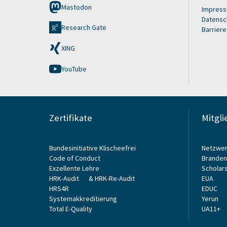
Mastodon
Impres
Datensc
Research Gate
Barriere
XING
YouTube
Zertifikate
Mitgli
Bundesinitiative Klischeefrei
Netzwer
Code of Conduct
Branden
Exzellente Lehre
Scholars
HRK-Audit
&
HRK-Re-Audit
EUA
HRS4R
EDUC
Systemakkreditierung
Yerun
Total E-Quality
UA11+