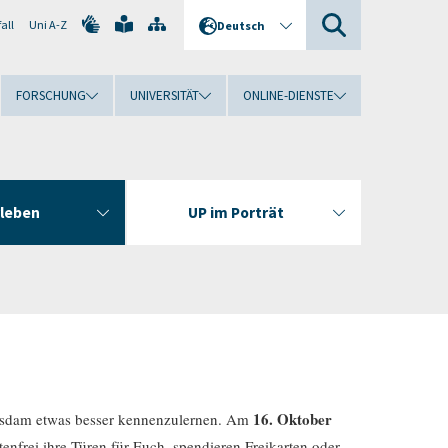
all
Uni A-Z
Deutsch
FORSCHUNG
UNIVERSITÄT
ONLINE-DIENSTE
rleben
UP im Porträt
16. Oktober
otsdam etwas besser kennenzulernen. Am
enfrei ihre Türen für Euch, spendieren Freikarten oder