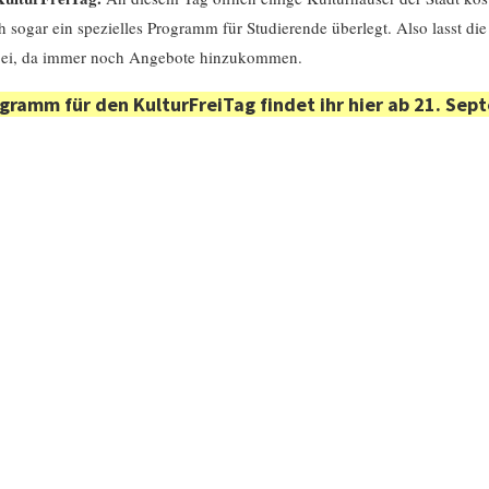
h sogar ein spezielles Programm für Studierende überlegt. Also lasst die
rbei, da immer noch Angebote hinzukommen.
gramm für den KulturFreiTag findet ihr hier ab 21. Sep