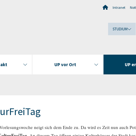
Intranet
Notf
STUDIUM
akt
UP vor Ort
UP e
urFreiTag
 Vorlesungswoche neigt sich dem Ende zu. Da wird es Zeit nun auch P
KulturFreiTag.
An diesem Tag öffnen einige Kulturhäuser der Stadt kost