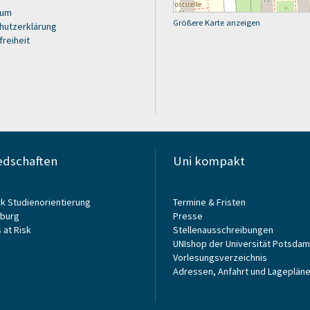
sum
Größere Karte anzeigen
hutzerklärung
freiheit
edschaften
Uni kompakt
k Studienorientierung
Termine & Fristen
burg
Presse
 at Risk
Stellenausschreibungen
UNIshop der Universität Potsdam
Vorlesungsverzeichnis
Adressen, Anfahrt und Lageplän