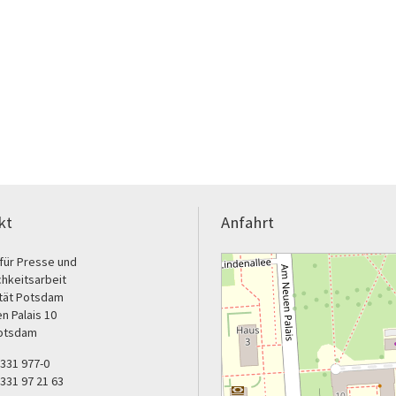
kt
Anfahrt
für Presse und
chkeitsarbeit
ität Potsdam
n Palais 10
otsdam
9 331 977-0
 331 97 21 63