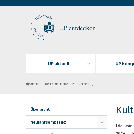
UP entdecken
UP aktuell
UP komp
UP entdecken
UP erleben
KulturFreiTag
Kult
Übersicht
Neujahrsempfang
Die erste
2026
ist