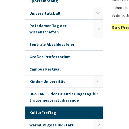
Sportempfang
haben sic
Universitätsball
Seite vo
Potsdamer Tag der
Das Pro
Wissenschaften
Zentrale Abschlussfeier
Großes Professorium
Campus Festival
Kinder-Universität
UP.START - der Orientierungstag für
Erstsemesterstudierende
KulturFreiTag
WarmUP! goes UP.Start