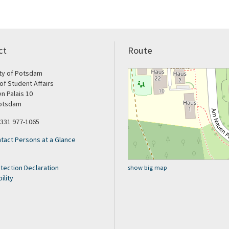
ct
Route
ity of Potsdam
 of Student Affairs
n Palais 10
otsdam
 331 977-1065
tact Persons at a Glance
tection Declaration
show big map
ility