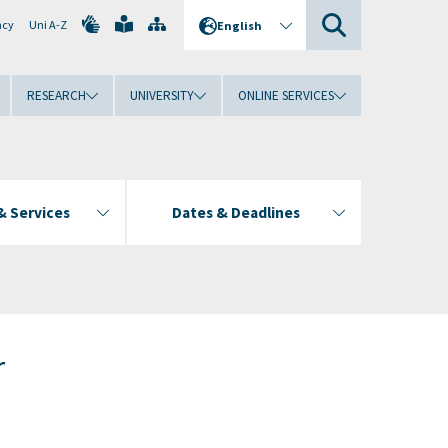
ncy
Uni A-Z
English
RESEARCH
UNIVERSITY
ONLINE SERVICES
& Services
Dates & Deadlines
r