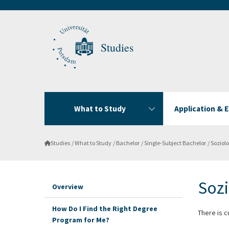
Studies
What to Study
Application & 
Studies
What to Study
Bachelor
Single-Subject Bachelor
Soziolo
Sozi
Overview
How Do I Find the Right Degree
There is cu
Program for Me?