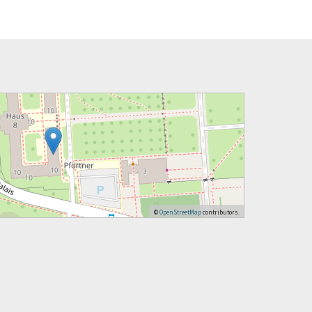
©
OpenStreetMap
contributors.