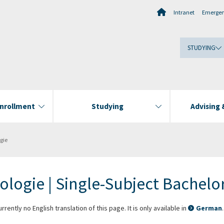
Intranet
Emerge
STUDYING
Enrollment
Studying
Advising 
gie
ologie | Single-Subject Bachelo
rrently no English translation of this page. It is only available in
German
.