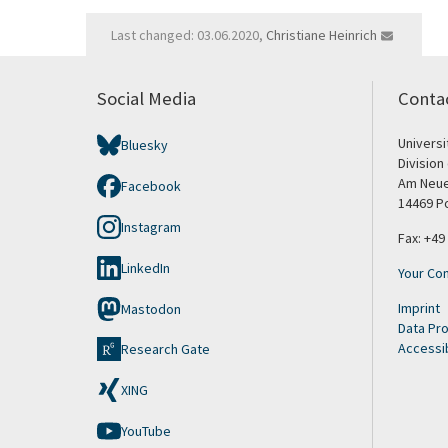
Last changed: 03.06.2020,
Christiane Heinrich
Social Media
Conta
Univers
Bluesky
Division
Am Neue
Facebook
14469 P
Instagram
Fax: +49
LinkedIn
Your Con
Imprint
Mastodon
Data Pro
Accessib
Research Gate
XING
YouTube