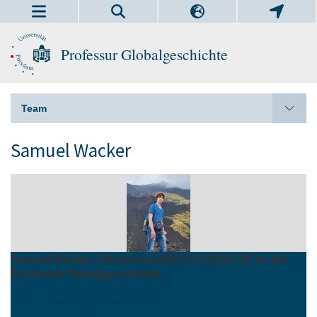
Professur Globalgeschichte
Team
Samuel Wacker
Samuel Wacker | Wissenschaftliche Hilfskraft an der
Professur Globalgeschichte
samuel.wacker
@
uni-potsdam
.
de