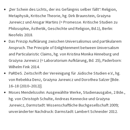
„Der Schein des Lichts, der ins Gefängnis selber fällt“: Religion,
Metaphysik, Kritische Theorie, hg. Dirk Braunstein, Grażyna
Jurewicz und Ansgar Martins (= Promesse. Kritische Studien zu
Philosophie, Ästhetik, Geschichte und Religion, Bd.1), Berlin:
Neofelis 2018.
Das Prinzip Aufklärung zwischen Universalismus und partikularem
Anspruch. The Principle of Enlightenment between Universalism
and Particularistic Claims, hg. von Kristina Monika Hinneburg und
Grażyna Jurewicz (= Laboratorium Aufklärung, Bd. 25), Paderborn:
Wilhelm Fink 2014.
PaRDeS. Zeitschrift der Vereinigung für Jüdische Studien e.V., hg.
von Rebekka Denz, Grażyna Jurewicz und Dorothea Salzer [Bde.
16–18 (2010–2012)].
Moses Mendelssohn: Ausgewählte Werke, Studienausgabe, 2 Bde.,
hg. von Christoph Schulte, Andreas Kennecke und Grażyna
Jurewicz, Darmstadt: Wissenschaftliche Buchgesellschaft 2009;
unveränderter Nachdruck: Darmstadt: Lambert Schneider 2012.