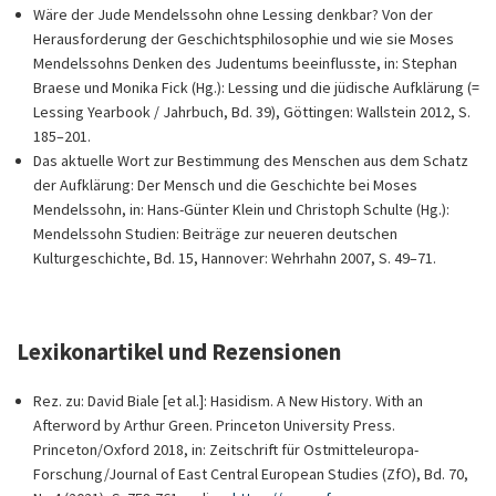
Wäre der Jude Mendelssohn ohne Lessing denkbar? Von der
Herausforderung der Geschichtsphilosophie und wie sie Moses
Mendelssohns Denken des Judentums beeinflusste, in: Stephan
Braese und Monika Fick (Hg.): Lessing und die jüdische Aufklärung (=
Lessing Yearbook / Jahrbuch, Bd. 39), Göttingen: Wallstein 2012, S.
185–201.
Das aktuelle Wort zur Bestimmung des Menschen aus dem Schatz
der Aufklärung: Der Mensch und die Geschichte bei Moses
Mendelssohn, in: Hans-Günter Klein und Christoph Schulte (Hg.):
Mendelssohn Studien: Beiträge zur neueren deutschen
Kulturgeschichte, Bd. 15, Hannover: Wehrhahn 2007, S. 49–71.
Lexikonartikel und Rezensionen
Rez. zu: David Biale [et al.]: Hasidism. A New History. With an
Afterword by Arthur Green. Princeton University Press.
Princeton/Oxford 2018, in: Zeitschrift für Ostmitteleuropa-
Forschung/Journal of East Central European Studies (ZfO), Bd. 70,