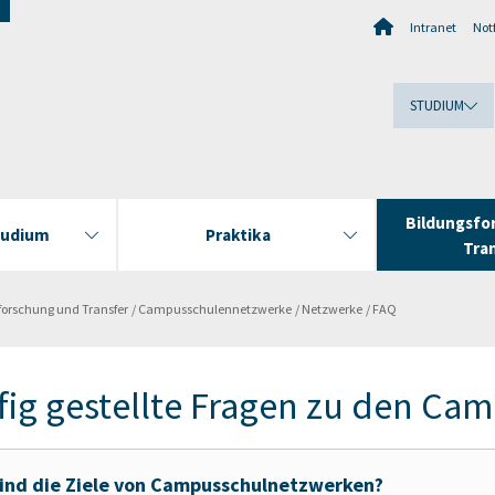
Intranet
Notf
STUDIUM
Bildungsfo
tudium
Praktika
Tra
forschung und Transfer
Campusschulennetzwerke
Netzwerke
FAQ
fig gestellte Fragen zu den C
ind die Ziele von Campusschulnetzwerken?