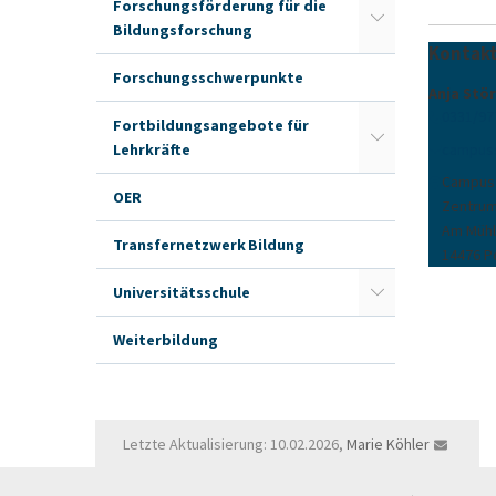
Forschungsförderung für die
Bildungsforschung
Kontakt
Forschungsschwerpunkte
Anja Stö
0331/97
Fortbildungsangebote für
campus
Lehrkräfte
Campus
OER
Zentrum
Am Mühl
Transfernetzwerk Bildung
14476 
Universitätsschule
Weiterbildung
Letzte Aktualisierung: 10.02.2026,
Marie Köhler