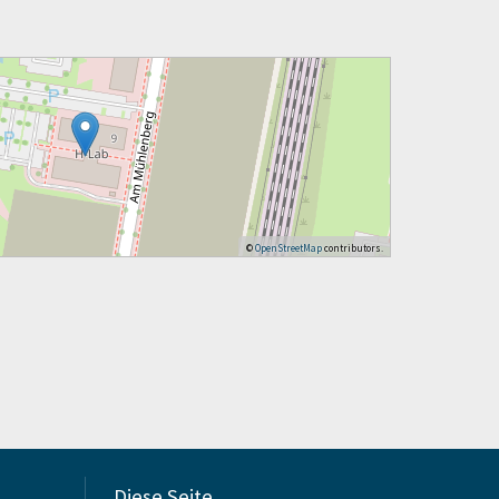
©
OpenStreetMap
contributors.
Diese Seite