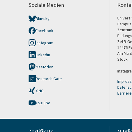
Soziale Medien
Konta
Univers
Bluesky
Campus
Zentrum
Facebook
Bildung
ZeLB-Ge
Instagram
14476 P
Am Mühle
LinkedIn
Stock
Mastodon
Instagr
Research Gate
Impres
Datensc
XING
Barriere
YouTube
Zertifikate
Mitgli