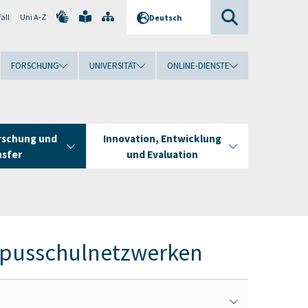
all
Uni A-Z
Deutsch
FORSCHUNG
UNIVERSITÄT
ONLINE-DIENSTE
rschung und
Innovation, Entwicklung
nsfer
und Evaluation
ampusschulnetzwerken