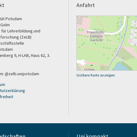
kt
Anfahrt
ität Potsdam
 Golm
 für Lehrerbildung und
sforschung (ZeLB)
schäftsstelle
otsdam
nberg 9, H-LAB, Haus 62, 3.
am: @zelb.unipotsdam
Größere Karte anzeigen
sum
hutzerklärung
freiheit
edschaften
Uni kompakt