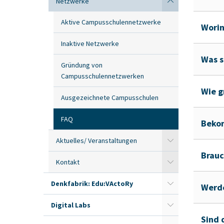
Netzwerke
Aktive Campusschulennetzwerke
Worin
Inaktive Netzwerke
Was s
Gründung von
Campusschulennetzwerken
Wie g
Ausgezeichnete Campusschulen
FAQ
Bekom
Aktuelles/ Veranstaltungen
Brauc
Kontakt
Denkfabrik: Edu:VActoRy
Werde
Digital Labs
Sind 