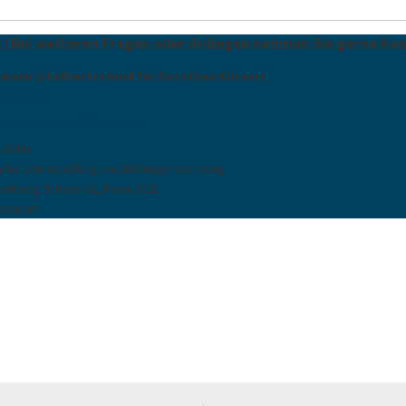
 | Bei weiteren Fragen oder Anliegen nehmen Sie gerne Kon
rmann (stellvertretend für Dorothea Körner)
7-256022
schulen
@
uni-potsdam
.
de
 Golm
 für Lehrerbildung und Bildungsforschung
enberg 9, Haus 62, Raum 3.21
Potsdam