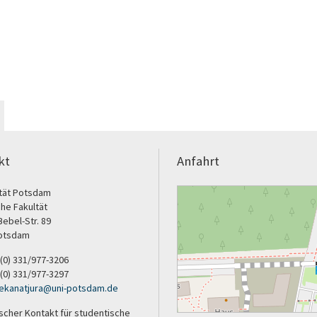
kt
Anfahrt
ität Potsdam
che Fakultät
ebel-Str. 89
otsdam
9 (0) 331/977-3206
 (0) 331/977-3297
ekanatjura
@
uni-potsdam
.
de
scher Kontakt für studentische