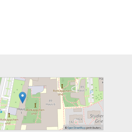
©
OpenStreetMap
contributors.