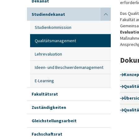
Dekanat
erforderli
Das Quali
Studiendekanat
Fakultät 
Gemeinsam
Studienkommission
Evaluati
Maßnahmen
Qualitätsmanagement
Ansprechp
Lehrevaluation
Doku
Ideen- und Beschwerdemanagement
Konzept
E-Learning
Qualitä
Fakultätsrat
Übersic
Zuständigkeiten
Qualitä
Gleichstellungsarbeit
Fachschaftsrat