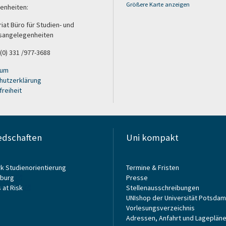
Größere Karte anzeigen
enheiten:
iat Büro für Studien- und
sangelegenheiten
 (0) 331 /977-3688
sum
hutzerklärung
freiheit
edschaften
Uni kompakt
k Studienorientierung
Termine & Fristen
burg
Presse
 at Risk
Stellenausschreibungen
UNIshop der Universität Potsdam
Vorlesungsverzeichnis
Adressen, Anfahrt und Lageplän