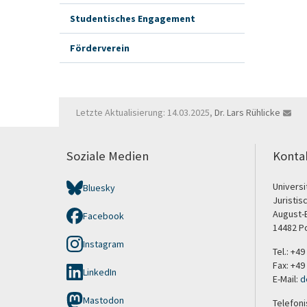
Studentisches Engagement
Förderverein
Letzte Aktualisierung: 14.03.2025,
Dr. Lars Rühlicke
Soziale Medien
Konta
Univers
Bluesky
Juristis
August-B
Facebook
14482 P
Instagram
Tel.: +4
Fax: +49
LinkedIn
E-Mail:
d
Mastodon
Telefoni