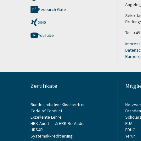
Angeleg
Research Gate
Sekretar
Prüfung
XING
Tel:. +49
YouTube
Impres
Datensc
Barriere
Zertifikate
Mitgli
Bundesinitiative Klischeefrei
Netzwer
Code of Conduct
Branden
Exzellente Lehre
Scholars
HRK-Audit
&
HRK-Re-Audit
EUA
HRS4R
EDUC
Systemakkreditierung
Yerun