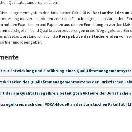
chen Qualitätsstandards erfüllen.
tätsmanagementsystem der Juristischen Fakultät ist
Bestandteil des uni
arbeitet eng mit verschiedenen zentralen Einrichtungen, allen voran dem Z
 mit den Expertinnen und Experten aus diesen Einrichtungen werden Maßna
onen
durchgeführt und Qualitätsverbesserungen in die Wege geleitet. Bei 
 ist selbstverständlich auch die
Perspektive der Studierenden
von zen
artner und Ideengeber.
mente
 zur Entwicklung und Einführung eines Qualitätsmanagementsystems a
tskriterien des Qualitätsmanagementsystems der Juristischen Fakult
ht der am Qualitätsregelkreis beteiligten Akteure der Juristischen Fa
tsregelkreis nach dem PDCA-Modell an der Juristischen Fakultät | 13.