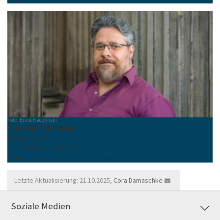
Foto: Ernst Kaczynski
Giovanni Fonseca
Bereich Lehre
Tel.: +49 331-977-153041
E-Mail:
giovanni.fonseca
@
uni-potsdam
.
de
Letzte Aktualisierung: 21.10.2025,
Cora Damaschke
Soziale Medien