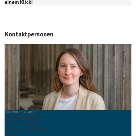
einem Klick!
Kontaktpersonen
Foto: Ernst Kaczynski
Katharina Kloss
Bereich Forschung
Tel.: +49 331 977 113180
E-Mail:
katharina.kloss
@
uni-potsdam
.
de