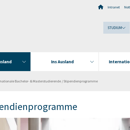
Intranet
Notf
STUDIUM
usland
Ins Ausland
Internat
rnationale Bachelor- & Masterstudierende
Stipendienprogramme
pendienprogramme