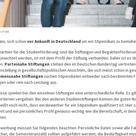
s Friel
sam, sich schon
vor Ankunft in Deutschland
um ein Stipendium
zu bemühe
artner für die Studienförderung sind die Stiftungen und Begabtenförderung
 gewichtet werden, ist mit dem Profil der Stiftung verbunden. Daher ist es
en.
Parteinahe Stiftungen
stehen den im Deutschen Bundestag vertreten
instellung in gesellschaftspolitischen Ansichten, die sich meist schon in 
mensnahe Stiftungen
suchen Stipendiaten entweder nach bestimmten F
gen oder rein nach Leistung aus.
sse spielen bei den einzelnen Stiftungen eine unterschiedliche Rolle. Es gib
kriterien vergeben. Bei den anderen Studienstiftungen können die guten N
eißt noch nicht, dass ein Bewerber für ein Stipendium qualifiziert ist. Hier s
t und ein persönliches Profil genauso wichtig wie die Bereitschaft, in d
hen.
ewerbung müssen Sie folgendes beachten: Persönliche Daten sowie alle Fak
cher, die Semesteranzahl) sollten aufgeführt werden; die Bedürftigkeit 