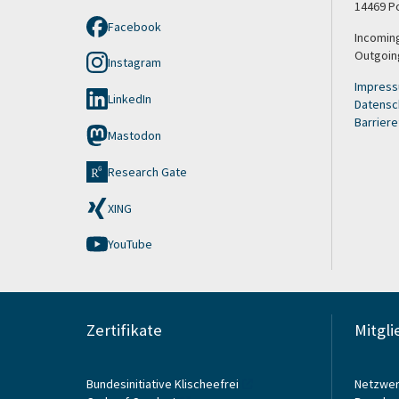
14469 P
Facebook
Incomin
Outgoin
Instagram
Impres
LinkedIn
Datensc
Barriere
Mastodon
Research Gate
XING
YouTube
Zertifikate
Mitgli
Bundesinitiative Klischeefrei
Netzwer