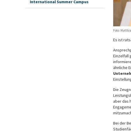
International Summer Campus
Foto: Matthia
Es ist rat
Ansprechp
Einzelfall
informier
ähnliche E
Unterneh
Einstellun
Die Zeugni
Leistungs
aber das h
Engagemen
mitzumac
Bei der B
Studienfä