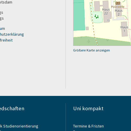
otsdam
gs
gs
sum
hutzerklärung
freiheit
Größere Karte anzeigen
edschaften
Uni kompakt
k Studienorientierung
Termine & Fristen