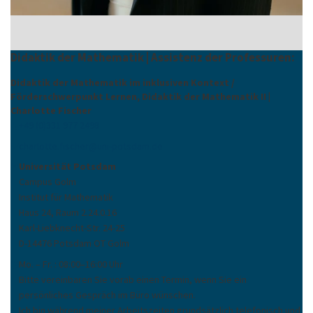
Didaktik der Mathematik | Assistenz der Professuren:
Didaktik der Mathematik im inklusiven Kontext /
Förderschwerpunkt Lernen, Didaktik der Mathematik II |
Charlotte Fischer
+49 (0)331 977 2498
charlotte.fischer
@
uni-potsdam
.
de
Universität Potsdam
Campus Golm
Institut für Mathematik
Haus 24, Raum 2.24.0.16
Karl-Liebknecht-Str. 24-25
D-14476 Potsdam OT Golm
Mo. – Fr. : 08:00–16:00 Uhr
Bitte vereinbaren Sie vorab einen Termin, wenn Sie ein
persönliches Gespräch im Büro wünschen.
Ich bin während meiner Arbeitszeiten grundsätzlich telefonisch und