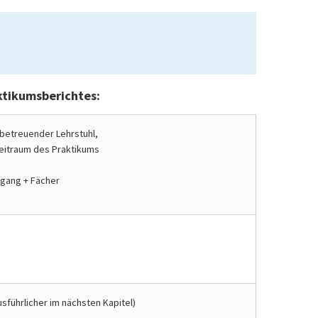
ktikumsberichtes:
, betreuender Lehrstuhl,
Zeitraum des Praktikums
ngang + Fächer
usführlicher im nächsten Kapitel)