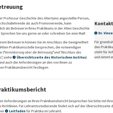
etreuung
er Professur Geschichte des Altertums angestellte Person,
Kontak
chschullehrende als auch Promovierende, kann
ich als Betreuer:in Ihres Praktikums in der Alten Geschichte
Dr. Vinz
 Sprechen Sie uns gerne an oder schreiben Sie eine Mail!
Für grundsä
Ihrem Betreuer:in können Sie im Anschluss die Geeignetheit
den Praktik
ählten Praktikumsstelle besprechen, die notwendigen
steht für A
 ("
Vereinbarung über die Betreuung
" und "
Abschluss des
und nimmt in
s
", siehe
Übersichtsseite des Historischen Institus
)
 und auch die Anforderungen an den von Ihnen zu
den Praktikumsbericht festlegen.
raktikumsbericht
n Anforderungen an Ihren Praktikumsbericht besprechen Sie bitte mit Ihrer
 Richtlinien. Für Lehramtsstudierende findet sich auf der Übersichtsseite 
cher
Leitfaden
für Praktika im Lehramt.