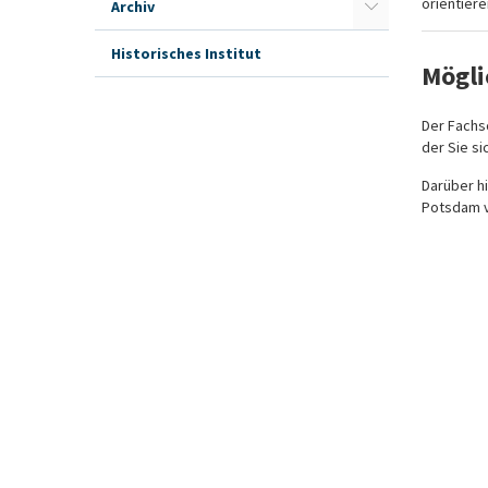
orientiere
Archiv
Historisches Institut
Mögli
Der Fachs
der Sie si
Darüber h
Potsdam v