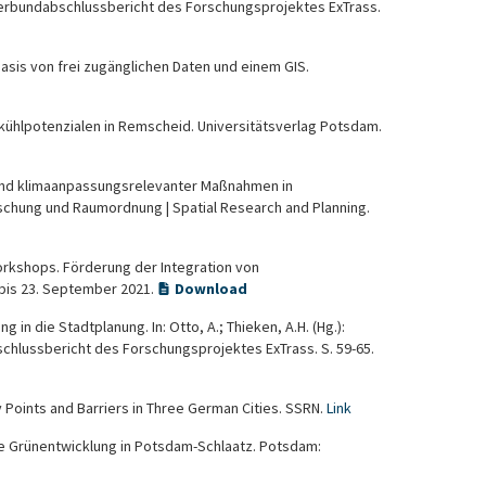
Verbundabschlussbericht des Forschungsprojektes ExTrass.
 Basis von frei zugänglichen Daten und einem GIS.
enkühlpotenzialen in Remscheid. Universitätsverlag Potsdam.
sstand klimaanpassungsrelevanter Maßnahmen in
chung und Raumordnung | Spatial Research and Planning.
-Workshops. Förderung der Integration von
bis 23. September 2021.
Download
g in die Stadtplanung. In: Otto, A.; Thieken, A.H. (Hg.):
lussbericht des Forschungsprojektes ExTrass. S. 59-65.
ry Points and Barriers in Three German Cities. SSRN.
Link
te Grünentwicklung in Potsdam-Schlaatz. Potsdam: