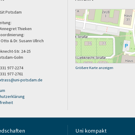
ität Potsdam
eitung:
. Annegret Thieken
koordinierung:
e Otto & Dr. Susann Ullrich
bknecht-Str. 24-25
otsdam-Golm
9 331 977-2274
Größere Karte anzeigen
 331 977-2761
xtrass
@
uni-potsdam
.
de
sum
hutzerklärung
freiheit
edschaften
Uni kompakt