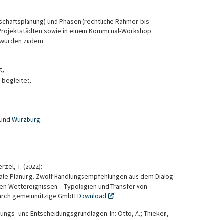
schaftsplanung) und Phasen (rechtliche Rahmen bis
 Projektstädten sowie in einem Kommunal-Workshop
d wurden zudem
t,
begleitet,
und
Würzburg
.
rzel, T. (2022):
nale Planung. Zwölf Handlungsempfehlungen aus dem Dialog
en Wettereignissen – Typologien und Transfer von
search gemeinnützige GmbH
Download
anungs- und Entscheidungsgrundlagen. In: Otto, A.; Thieken,