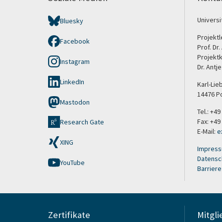
Univers
Bluesky
Projektl
Facebook
Prof. Dr
Projekt
Instagram
Dr. Antj
LinkedIn
Karl-Lie
14476 P
Mastodon
Tel.: +4
Fax: +49
Research Gate
E-Mail:
e
XING
Impres
Datensc
YouTube
Barriere
Zertifikate
Mitgli