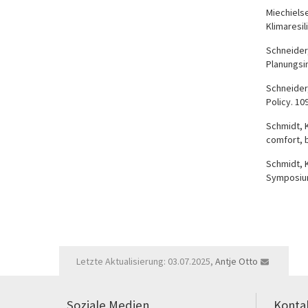
Miechielse
Klimaresi
Schneider,
Planungsi
Schneider,
Policy. 10
Schmidt, K
comfort, b
Schmidt, K
Symposium
Letzte Aktualisierung: 03.07.2025,
Antje Otto
Soziale Medien
Konta