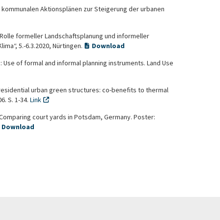
g von kommunalen Aktionsplänen zur Steigerung der urbanen
e Rolle formeller Landschaftsplanung und informeller
ma“, 5.-6.3.2020, Nürtingen.
Download
ies: Use of formal and informal planning instruments. Land Use
esidential urban green structures: co-benefits to thermal
6. S. 1-34.
Link
t. Comparing court yards in Potsdam, Germany. Poster:
Download