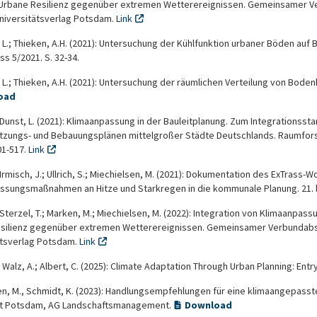
): Urbane Resilienz gegenüber extremen Wetterereignissen. Gemeinsamer 
Universitätsverlag Potsdam.
Link
, L.; Thieken, A.H. (2021): Untersuchung der Kühlfunktion urbaner Böden auf
ss 5/2021. S. 32-34.
, L.; Thieken, A.H. (2021): Untersuchung der räumlichen Verteilung von Bod
oad
; Dunst, L. (2021): Klimaanpassung in der Bauleitplanung. Zum Integration
tzungs- und Bebauungsplänen mittelgroßer Städte Deutschlands. Raumfors
501-517.
Link
 Irmisch, J.; Ullrich, S.; Miechielsen, M. (2021): Dokumentation des ExTrass
ssungsmaßnahmen an Hitze und Starkregen in die kommunale Planung. 21. 
 Sterzel, T.; Marken, M.; Miechielsen, M. (2022): Integration von Klimaanpassun
silienz gegenüber extremen Wetterereignissen. Gemeinsamer Verbundabsch
ätsverlag Potsdam.
Link
; Walz, A.; Albert, C. (2025): Climate Adaptation Through Urban Planning: Ent
en, M., Schmidt, K. (2023): Handlungsempfehlungen für eine klimaangepass
ät Potsdam, AG Landschaftsmanagement.
Download