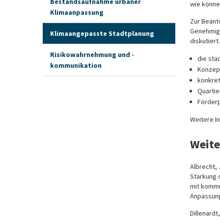
Bestandsaufnahme urbaner
wie könne
Klimaanpassung
Zur Beant
Genehmigu
Klimaangepasste Stadtplanung
diskutier
Risikowahrnehmung und -
die sta
kommunikation
Konzept
konkret
Quartie
Förder
Weitere I
Weite
Albrecht, J
Stärkung 
mit kommu
Anpassung
Dillenardt