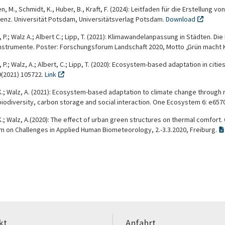
n, M., Schmidt, K., Huber, B., Kraft, F. (2024): Leitfaden für die Erstellun
lienz. Universität Potsdam, Universitätsverlag Potsdam.
Download
 P.; Walz A.; Albert C.; Lipp, T. (2021): Klimawandelanpassung in Städten. Di
nstrumente. Poster: Forschungsforum Landschaft 2020, Motto „Grün macht Kli
 P.; Walz, A.; Albert, C.; Lipp, T. (2020): Ecosystem-based adaptation in cit
9(2021) 105722.
Link
.; Walz, A. (2021): Ecosystem-based adaptation to climate change through r
iodiversity, carbon storage and social interaction. One Ecosystem 6: e6570
.; Walz, A.(2020): The effect of urban green structures on thermal comfor
 on Challenges in Applied Human Biometeorology, 2.-3.3.2020, Freiburg.
kt
Anfahrt