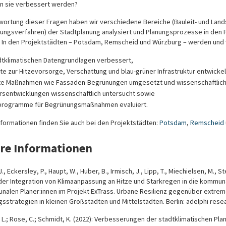
n sie verbessert werden?
wortung dieser Fragen haben wir verschiedene Bereiche (Bauleit- und Land
ngsverfahren) der Stadtplanung analysiert und Planungsprozesse in den
t. In den Projektstädten – Potsdam, Remscheid und Würzburg – werden un
dtklimatischen Datengrundlagen verbessert,
e zur Hitzevorsorge, Verschattung und blau-grüner Infrastruktur entwickel
e Maßnahmen wie Fassaden-Begrünungen umgesetzt und wissenschaftlich 
rsentwicklungen wissenschaftlich untersucht sowie
programme für Begrünungsmaßnahmen evaluiert.
nformationen finden Sie auch bei den Projektstädten:
Potsdam
,
Remscheid
re Informationen
., Eckersley, P., Haupt, W., Huber, B., Irmisch, J., Lipp, T., Miechielsen, M., Ste
der Integration von Klimaanpassung an Hitze und Starkregen in die kommu
nalen Planer:innen im Projekt ExTrass. Urbane Resilienz gegenüber extrem
sstrategien in kleinen Großstädten und Mittelstädten. Berlin: adelphi re
, L.; Rose, C.; Schmidt, K. (2022): Verbesserungen der stadtklimatischen Pl