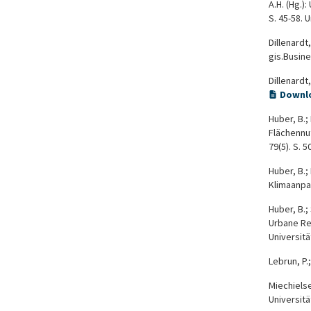
A.H. (Hg.
S. 45-58. 
Dillenardt
gis.Busine
Dillenardt
Downl
Huber, B.
Flächennu
79(5). S. 
Huber, B.;
Klimaanpa
Huber, B.;
Urbane Re
Universit
Lebrun, P.
Miechiels
Universit