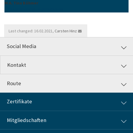
M.A. Tina Böhmer
tina.boehmer
@
uni-potsdam
.
de
Last changed: 16.02.2021,
Carsten Hinz
Social Media
Kontakt
Route
Zertifikate
Mitgliedschaften