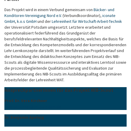
Das Projekt wird in einem Verbund gemeinsam von
Bäcker- und
Konditoren-Vereinigung Nord e.V.
(Verbundkoordinator),
iconate
GmbH
,
k.o.s GmbH
und der
Lehreinheit für Wirtschaft-Arbeit-Technik
der Universität Potsdam umgesetzt. Letztere erarbeitet und
operationalisiert federführend das Grundgerüst der
berufsfeldrelevanten Nachhaltigkeitsaspekte, welches die Basis für
die Entwicklung des Kompetenzmodells und der korrespondierenden
Lehr-Lernkonzepte darstellt. Im weiterführenden Projektverlauf sind
die Entwicklung des didaktischen Konzeptes zum Einsatz des NIB-
Scouts als digitale Wissensressource und interaktives Lerntool sowie
die prozessbegleitende Qualitätssicherung und Evaluation zur
Implementierung des NIB-Scouts im Ausbildungsalltag die primären
Arbeitsfelder der Lehreinheit WAT.
AnsprechpartnerInnen für das Projekt NIB-Scout
Prof. Dr. Vera Kirchner
verakirchner
@
uni-potsdam
.
de
Dr. Benjamin Apelojg
apelojg
@
uni-potsdam
.
de