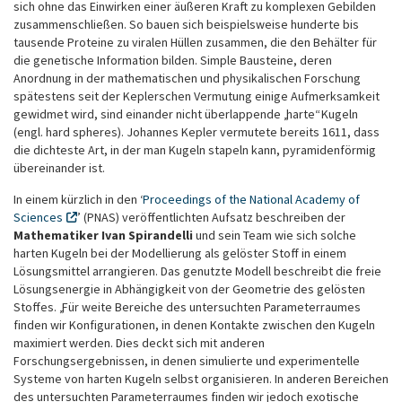
sich ohne das Einwirken einer äußeren Kraft zu komplexen Gebilden
zusammenschließen. So bauen sich beispielsweise hunderte bis
tausende Proteine zu viralen Hüllen zusammen, die den Behälter für
die genetische Information bilden. Simple Bausteine, deren
Anordnung in der mathematischen und physikalischen Forschung
spätestens seit der Keplerschen Vermutung einige Aufmerksamkeit
gewidmet wird, sind einander nicht überlappende „harte“ Kugeln
(engl. hard spheres). Johannes Kepler vermutete bereits 1611, dass
die dichteste Art, in der man Kugeln stapeln kann, pyramidenförmig
übereinander ist.
In einem kürzlich in den ‘
Proceedings of the National Academy of
Sciences
’ (PNAS) veröffentlichten Aufsatz beschreiben der
Mathematiker Ivan Spirandelli
und sein Team wie sich solche
harten Kugeln bei der Modellierung als gelöster Stoff in einem
Lösungsmittel arrangieren. Das genutzte Modell beschreibt die freie
Lösungsenergie in Abhängigkeit von der Geometrie des gelösten
Stoffes. „Für weite Bereiche des untersuchten Parameterraumes
finden wir Konfigurationen, in denen Kontakte zwischen den Kugeln
maximiert werden. Dies deckt sich mit anderen
Forschungsergebnissen, in denen simulierte und experimentelle
Systeme von harten Kugeln selbst organisieren. In anderen Bereichen
des untersuchten Parameterraumes finden wir jedoch exotische