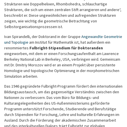
Strukturen wie Doppelhelixen, Rhombohedra, schlauchartige
Strukturen, die sich um einen zentralen Stift arrangieren und andere“,
beschreibt er. Diese ungewöhnlichen und aufregenden Strukturen
zeigen, wie wichtig die geometrische Betrachtung von
Selbstorganisationsprozessen ist.
Ivan Spirandelli, der Doktorand in der Gruppe
Angewandte Geometrie
und Topologie
am Institut für Mathematik ist, hat außerdem ein
renommiertes
Fulbright-Stipendium für Doktoranden
eingeworben, mit dem er einen Forschungsaufenthalt am Lawrence
Berkeley National Lab in Berkeley, USA, verbringen wird. Gemeinsam
mit Dr. Dmitriy Morozov wird er an einem Projekt über persistente
Homologie und topologische Optimierung in der morphometrischen
Simulation arbeiten.
Das 1946 gegründete Fulbright-Programm fördert den internationalen
Bildungsaustausch, um das gegenseitige Verständnis zwischen den
Nationen zu verbessern. Das vom Büro für Bildungs- und
Kulturangelegenheiten des US-Außenministeriums geförderte
Programm unterstützt Forschende, Studierende und Berufstätige
durch Stipendien für Forschung, Lehre und kulturelle Erfahrungen im
Ausland. Durch die Förderung der akademischen Zusammenarbeit
und des interkulturellen Dialogs trägt Fulbright zur globalen