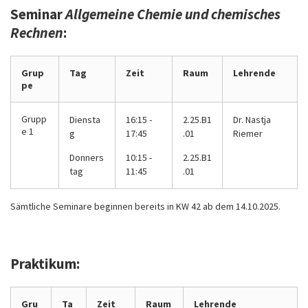
Seminar
Allgemeine Chemie und chemisches
Rechnen
:
Grup
Tag
Zeit
Raum
Lehrende
pe
Grupp
Diensta
16:15 -
2.25.B1
Dr. Nastja
e 1
g
17:45
.01
Riemer
Donners
10:15 -
2.25.B1
tag
11:45
.01
Sämtliche Seminare beginnen bereits in KW 42 ab dem 14.10.2025.
Praktikum:
Gru
Ta
Zeit
Raum
Lehrende