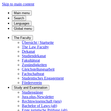
Skip to main content
Main menu
Search
Languages
Global menu
The Faculty
Übersicht | Startseite
The Law Faculty
Dekanat
Studiendekanat
Fakultätsrat
Zuständigkeiten
Gleichstellungsarbeit
Fachschaftsrat
Studentisches Engagement
Förderverein
Study and Examination
Studiengänge
Jura.plus-Newsletter
Rechtswissenschaft (neu)
Bachelor of Laws (alt)
Erste juristische Prüfung (alt)