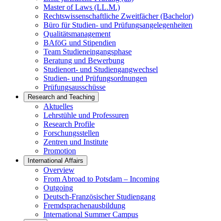
Master of Laws (LL.M.)
Rechtswissenschaftliche Zweitfächer (Bachelor)
Büro für Studien- und Prüfungsangelegenheiten
Qualitätsmanagement
BAföG und Stipendien
Team Studieneingangsphase
Beratung und Bewerbung
Studienort- und Studiengangwechsel
Studien- und Prüfungsordnungen
Prüfungsausschüsse
Research and Teaching
Aktuelles
Lehrstühle und Professuren
Research Profile
Forschungsstellen
Zentren und Institute
Promotion
International Affairs
Overview
From Abroad to Potsdam – Incoming
Outgoing
Deutsch-Französischer Studiengang
Fremdsprachenausbildung
International Summer Campus