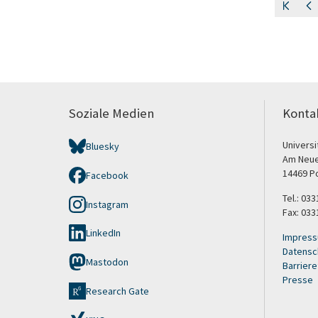
Soziale Medien
Konta
Univers
Bluesky
Am Neue
14469 P
Facebook
Tel.: 03
Instagram
Fax: 033
LinkedIn
Impres
Datensc
Mastodon
Barriere
Presse
Research Gate