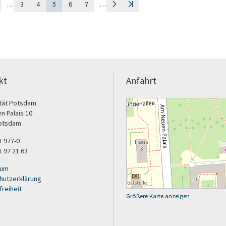
…
3
4
5
6
7
…
kt
Anfahrt
ität Potsdam
n Palais 10
otsdam
31 977-0
1 97 21 63
sum
hutzerklärung
freiheit
Größere Karte anzeigen