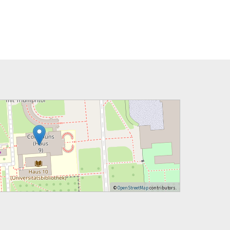
©
OpenStreetMap
contributors.