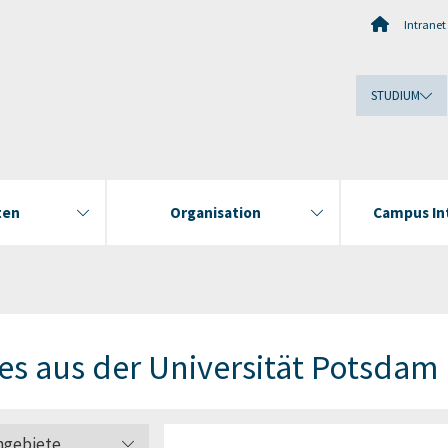
Intranet
STUDIUM
ten
Organisation
Campus In
s aus der Universität Potsdam
hgebiete