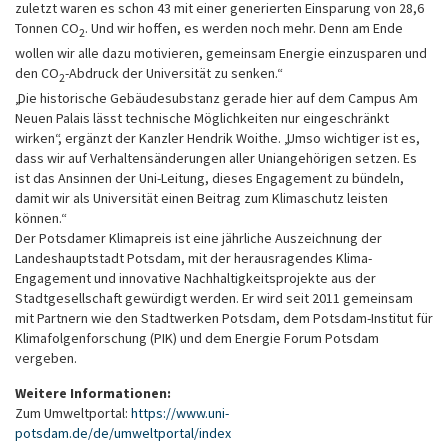
zuletzt waren es schon 43 mit einer generierten Einsparung von 28,6
Tonnen CO
. Und wir hoffen, es werden noch mehr. Denn am Ende
2
wollen wir alle dazu motivieren, gemeinsam Energie einzusparen und
den CO
-Abdruck der Universität zu senken.“
2
„Die historische Gebäudesubstanz gerade hier auf dem Campus Am
Neuen Palais lässt technische Möglichkeiten nur eingeschränkt
wirken“, ergänzt der Kanzler Hendrik Woithe. „Umso wichtiger ist es,
dass wir auf Verhaltensänderungen aller Uniangehörigen setzen. Es
ist das Ansinnen der Uni-Leitung, dieses Engagement zu bündeln,
damit wir als Universität einen Beitrag zum Klimaschutz leisten
können.“
Der Potsdamer Klimapreis ist eine jährliche Auszeichnung der
Landeshauptstadt Potsdam, mit der herausragendes Klima-
Engagement und innovative Nachhaltigkeitsprojekte aus der
Stadtgesellschaft gewürdigt werden. Er wird seit 2011 gemeinsam
mit Partnern wie den Stadtwerken Potsdam, dem Potsdam-Institut für
Klimafolgenforschung (PIK) und dem Energie Forum Potsdam
vergeben.
Weitere Informationen:
Zum Umweltportal:
https://www.uni-
potsdam.de/de/umweltportal/index