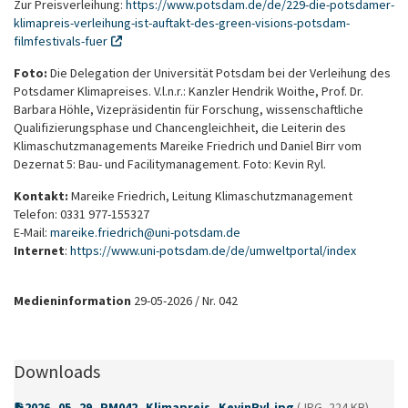
Zur Preisverleihung:
https://www.potsdam.de/de/229-die-potsdamer-
klimapreis-verleihung-ist-auftakt-des-green-visions-potsdam-
filmfestivals-fuer
Foto:
Die Delegation der Universität Potsdam bei der Verleihung des
Potsdamer Klimapreises. V.l.n.r.: Kanzler Hendrik Woithe, Prof. Dr.
Barbara Höhle, Vizepräsidentin für Forschung, wissenschaftliche
Qualifizierungsphase und Chancengleichheit, die Leiterin des
Klimaschutzmanagements Mareike Friedrich und Daniel Birr vom
Dezernat 5: Bau- und Facilitymanagement. Foto: Kevin Ryl.
Kontakt:
Mareike Friedrich, Leitung Klimaschutzmanagement
Telefon: 0331 977-155327
E-Mail:
mareike.friedrich
@
uni-potsdam
.
de
Internet
:
https://www.uni-potsdam.de/de/umweltportal/index
Medieninformation
29-05-2026 / Nr. 042
Downloads
2026_05_29_PM042_Klimapreis_KevinRyl.jpg
(JPG, 224 KB)