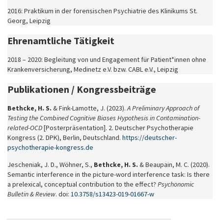
2016: Praktikum in der forensischen Psychiatrie des Klinikums St.
Georg, Leipzig
Ehrenamtliche Tätigkeit
2018 – 2020: Begleitung von und Engagement für Patient*innen ohne
Krankenversicherung, Medinetz e.V. bzw. CABL e.V., Leipzig
Publikationen / Kongressbeiträge
Bethcke, H. S.
& Fink-Lamotte, J. (2023).
A Preliminary Approach of
Testing the Combined Cognitive Biases Hypothesis in Contamination-
related-OCD
[Posterpräsentation]. 2. Deutscher Psychotherapie
Kongress (2. DPK), Berlin, Deutschland.
https://deutscher-
psychotherapie-kongress.de
Jescheniak, J. D., Wöhner, S.,
Bethcke, H. S.
& Beaupain, M. C. (2020).
Semantic interference in the picture-word interference task: Is there
a prelexical, conceptual contribution to the effect?
Psychonomic
Bulletin & Review
. doi:
10.3758/s13423-019-01667-w