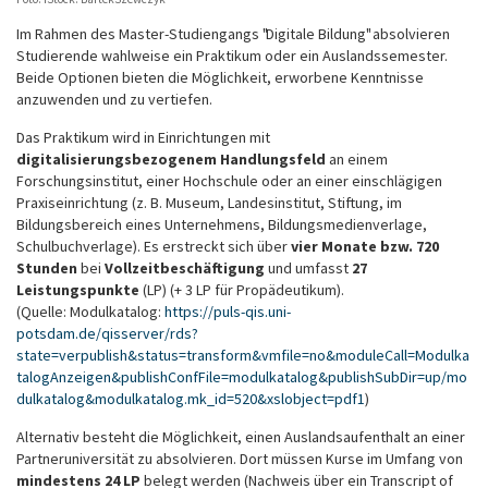
Im Rahmen des Master-Studiengangs "Digitale Bildung" absolvieren
Studierende wahlweise ein Praktikum oder ein Auslandssemester.
Beide Optionen bieten die Möglichkeit, erworbene Kenntnisse
anzuwenden und zu vertiefen.
Das Praktikum wird in Einrichtungen mit
digitalisierungsbezogenem Handlungsfeld
an einem
Forschungsinstitut, einer Hochschule oder an einer einschlägigen
Praxiseinrichtung (z. B. Museum, Landesinstitut, Stiftung, im
Bildungsbereich eines Unternehmens, Bildungsmedienverlage,
Schulbuchverlage). Es erstreckt sich über
vier Monate bzw. 720
Stunden
bei
Vollzeitbeschäftigung
und umfasst
27
Leistungspunkte
(LP) (+ 3 LP für Propädeutikum).
(Quelle: Modulkatalog:
https://puls-qis.uni-
potsdam.de/qisserver/rds?
state=verpublish&status=transform&vmfile=no&moduleCall=Modulka
talogAnzeigen&publishConfFile=modulkatalog&publishSubDir=up/mo
dulkatalog&modulkatalog.mk_id=520&xslobject=pdf1
)
Alternativ besteht die Möglichkeit, einen Auslandsaufenthalt an einer
Partneruniversität zu absolvieren. Dort müssen Kurse im Umfang von
mindestens 24 LP
belegt werden (Nachweis über ein Transcript of