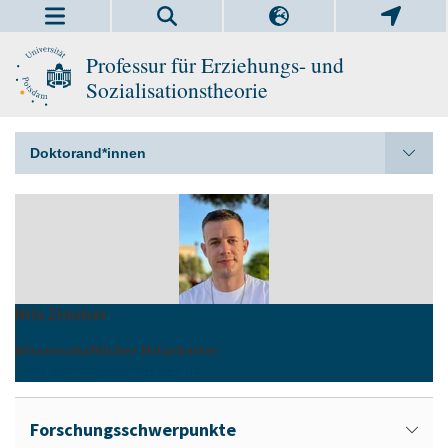
Professur für Erziehungs- und
Sozialisationstheorie
Doktorand*innen
Nils Zimmer
Wissenschaftlicher Mitarbeiter
nils.zimmer
@
uni-potsdam
.
de
Forschungsschwerpunkte