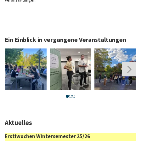
Ein Einblick in vergangene Veranstaltungen
Photo:
Photo:
Photo:
P
Elisa
Mohring
Chris
C
Matthees
/
Fritsche
F
Fritsche
Aktuelles
/
Schönrock
Erstiwochen Wintersemester 25/26