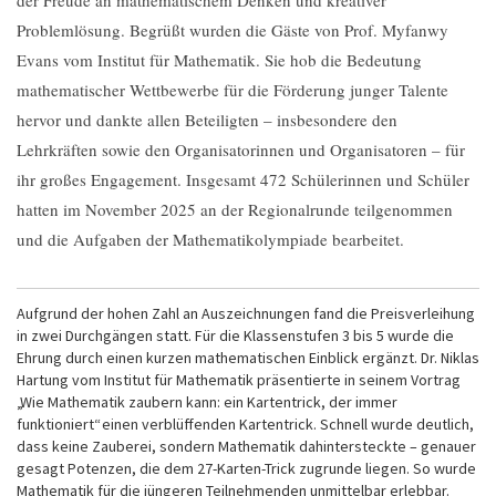
der Freude an mathematischem Denken und kreativer
Problemlösung. Begrüßt wurden die Gäste von Prof. Myfanwy
Evans vom Institut für Mathematik. Sie hob die Bedeutung
mathematischer Wettbewerbe für die Förderung junger Talente
hervor und dankte allen Beteiligten – insbesondere den
Lehrkräften sowie den Organisatorinnen und Organisatoren – für
ihr großes Engagement. Insgesamt 472 Schülerinnen und Schüler
hatten im November 2025 an der Regionalrunde teilgenommen
und die Aufgaben der Mathematikolympiade bearbeitet.
Aufgrund der hohen Zahl an Auszeichnungen fand die Preisverleihung
in zwei Durchgängen statt. Für die Klassenstufen 3 bis 5 wurde die
Ehrung durch einen kurzen mathematischen Einblick ergänzt. Dr. Niklas
Hartung vom Institut für Mathematik präsentierte in seinem Vortrag
„Wie Mathematik zaubern kann: ein Kartentrick, der immer
funktioniert“ einen verblüffenden Kartentrick. Schnell wurde deutlich,
dass keine Zauberei, sondern Mathematik dahintersteckte – genauer
gesagt Potenzen, die dem 27-Karten-Trick zugrunde liegen. So wurde
Mathematik für die jüngeren Teilnehmenden unmittelbar erlebbar.