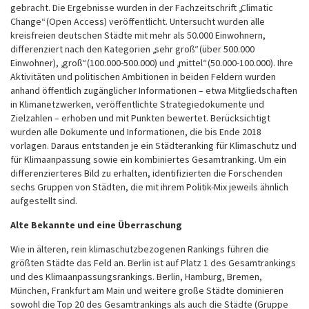
gebracht. Die Ergebnisse wurden in der Fachzeitschrift „Climatic
Change“ (Open Access) veröffentlicht. Untersucht wurden alle
kreisfreien deutschen Städte mit mehr als 50.000 Einwohnern,
differenziert nach den Kategorien „sehr groß“ (über 500.000
Einwohner), „groß“ (100.000-500.000) und „mittel“ (50.000-100.000). Ihre
Aktivitäten und politischen Ambitionen in beiden Feldern wurden
anhand öffentlich zugänglicher Informationen – etwa Mitgliedschaften
in Klimanetzwerken, veröffentlichte Strategiedokumente und
Zielzahlen – erhoben und mit Punkten bewertet. Berücksichtigt
wurden alle Dokumente und Informationen, die bis Ende 2018
vorlagen. Daraus entstanden je ein Städteranking für Klimaschutz und
für Klimaanpassung sowie ein kombiniertes Gesamtranking. Um ein
differenzierteres Bild zu erhalten, identifizierten die Forschenden
sechs Gruppen von Städten, die mit ihrem Politik-Mix jeweils ähnlich
aufgestellt sind.
Alte Bekannte und eine Überraschung
Wie in älteren, rein klimaschutzbezogenen Rankings führen die
größten Städte das Feld an. Berlin ist auf Platz 1 des Gesamtrankings
und des Klimaanpassungsrankings. Berlin, Hamburg, Bremen,
München, Frankfurt am Main und weitere große Städte dominieren
sowohl die Top 20 des Gesamtrankings als auch die Städte (Gruppe