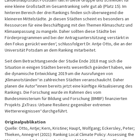
Landeshauptstadt Potsdam fällt in diese Gruppe und schneidet für
eine kleine Großstadt im Gesamtranking sehr gut ab (Platz 15). Im
hinteren Bereich der drei Rankings finden sich überwiegend die
kleineren Mittelstädte. „In diesen Städten scheint es besonders an
Ressourcen für eine Beschäftigung mit den Themen Klimaschutz und
Klimaanpassung zu mangeln. Daher sollten diese Städte bei
Förderprogrammen und bei der Antragsunterstützung verstärkt in
den Fokus gerückt werden“, schlussfolgert Dr. Antje Otto, die an der
Universität Potsdam an dem Ranking mitarbeitet.
Seit dem Betrachtungsende der Studie Ende 2018 mag sich die
Situation in einigen Städten bereits wesentlich geändert haben, wie
die dynamische Entwicklung 2019 um die Ausrufungen von
„Klimanotständen“ in zahlreichen Städten veranschaulicht. Daher
planen die Autor*innen bereits jetzt eine künftige Aktualisierung des
Rankings. Die Forschung wurde im Rahmen des vom
Bundesministerium für Bildung und Forschung (BMBF) finanzierten
Projekts „ExTrass: Urbane Resilienz gegenüber extremen
Wetterereignissen“ durchgeführt.
Originalpublikation
Quelle: Otto, Antje; Kern, Kristine; Haupt, Wolfgang; Eckersley, Peter;
Thieken, Annegret (2021): Ranking Local Climate Policy: Assessing the