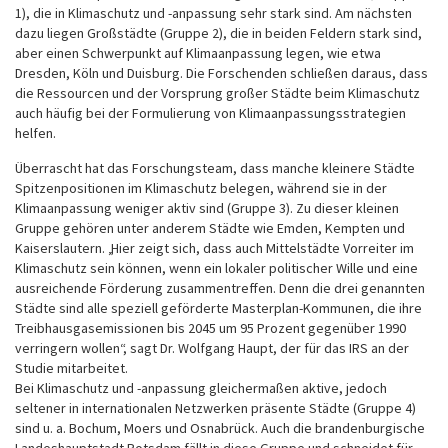
1), die in Klimaschutz und -anpassung sehr stark sind. Am nächsten
dazu liegen Großstädte (Gruppe 2), die in beiden Feldern stark sind,
aber einen Schwerpunkt auf Klimaanpassung legen, wie etwa
Dresden, Köln und Duisburg. Die Forschenden schließen daraus, dass
die Ressourcen und der Vorsprung großer Städte beim Klimaschutz
auch häufig bei der Formulierung von Klimaanpassungsstrategien
helfen.
Überrascht hat das Forschungsteam, dass manche kleinere Städte
Spitzenpositionen im Klimaschutz belegen, während sie in der
Klimaanpassung weniger aktiv sind (Gruppe 3). Zu dieser kleinen
Gruppe gehören unter anderem Städte wie Emden, Kempten und
Kaiserslautern. „Hier zeigt sich, dass auch Mittelstädte Vorreiter im
Klimaschutz sein können, wenn ein lokaler politischer Wille und eine
ausreichende Förderung zusammentreffen. Denn die drei genannten
Städte sind alle speziell geförderte Masterplan-Kommunen, die ihre
Treibhausgasemissionen bis 2045 um 95 Prozent gegenüber 1990
verringern wollen“, sagt Dr. Wolfgang Haupt, der für das IRS an der
Studie mitarbeitet.
Bei Klimaschutz und -anpassung gleichermaßen aktive, jedoch
seltener in internationalen Netzwerken präsente Städte (Gruppe 4)
sind u. a. Bochum, Moers und Osnabrück. Auch die brandenburgische