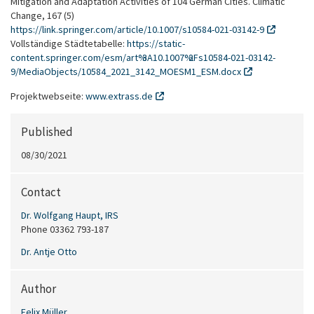
Mitigation and Adaptation Activities of 104 German Cities. Climatic
Change, 167 (5)
https://link.springer.com/article/10.1007/s10584-021-03142-9
Vollständige Städtetabelle:
https://static-
content.springer.com/esm/art%3A10.1007%2Fs10584-021-03142-
9/MediaObjects/10584_2021_3142_MOESM1_ESM.docx
Projektwebseite:
www.extrass.de
Published
08/30/2021
Contact
Dr. Wolfgang Haupt, IRS
Phone
03362 793-187
Dr. Antje Otto
Author
Felix Müller