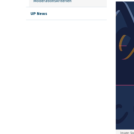
Moderationskriterien
UP News
Image: Sop