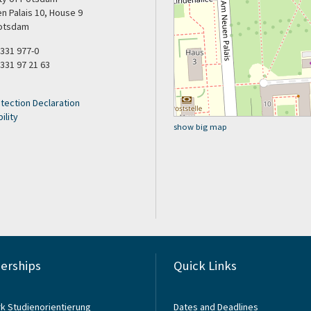
n Palais 10, House 9
otsdam
9 331 977-0
 331 97 21 63
tection Declaration
ility
show big map
rships
Quick Links
k Studienorientierung
Dates and Deadlines