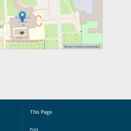
©
OpenStreetMap
contributors.
This Page
Print