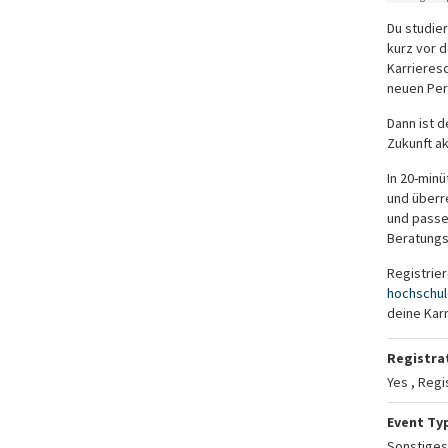
Du studie
kurz vor 
Karrieres
neuen Per
Dann ist d
Zukunft ak
In 20-min
und überr
und passe
Beratungs
Registrier
hochschu
deine Kar
Registra
Yes , Regi
Event Ty
Sonstiges