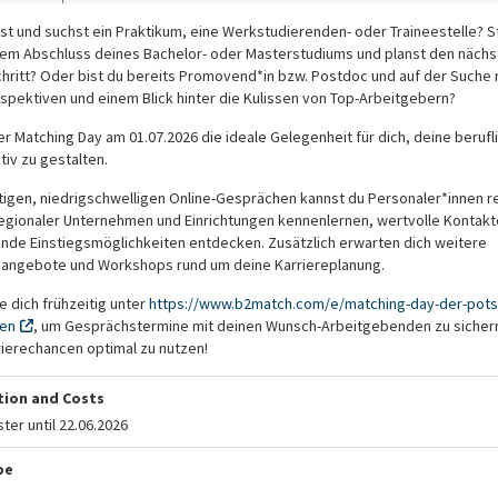
rst und suchst ein Praktikum, eine Werkstudierenden- oder Traineestelle? S
dem Abschluss deines Bachelor- oder Masterstudiums und planst den nächs
chritt? Oder bist du bereits Promovend*in bzw. Postdoc und auf der Suche
spektiven und einem Blick hinter die Kulissen von Top-Arbeitgebern?
er Matching Day am 01.07.2026 die ideale Gelegenheit für dich, deine berufl
tiv zu gestalten.
ütigen, niedrigschwelligen Online-Gesprächen kannst du Personaler*innen r
egionaler Unternehmen und Einrichtungen kennenlernen, wertvolle Kontak
nde Einstiegsmöglichkeiten entdecken. Zusätzlich erwarten dich weitere
angebote und Workshops rund um deine Karriereplanung.
e dich frühzeitig unter
https://www.b2match.com/e/matching-day-der-pot
len
, um Gesprächstermine mit deinen Wunsch-Arbeitgebenden zu sicher
rierechancen optimal zu nutzen!
tion and Costs
ster until 22.06.2026
pe