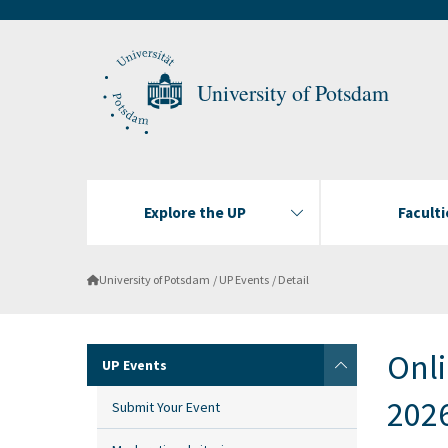
University of Potsdam
Explore the UP
Faculti
University of Potsdam
UP Events
Detail
Onli
UP Events
202
Submit Your Event