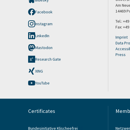
Bluesky
Am Neue
14469 P
Facebook
Tel.: +4
Instagram
Fax: +49
LinkedIn
Imprint
Data Pro
Mastodon
Accessib
Press
Research Gate
XING
YouTube
Certificates
Membe
Bundesinitiative Klischeefrei
Netzwer