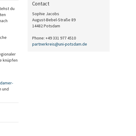
Contact
tehst du
Sophie Jacobs
ten
August-Bebel-Straße 89
 nach
14482 Potsdam
iche
Phone: +49 331 977 4510
partnerkreis
@
uni-potsdam
.
de
egionaler
te knüpfen
sdamer-
n und