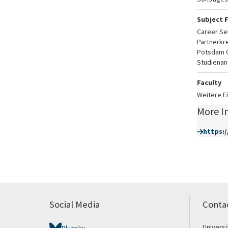
Subject F
Career Se
Partnerkre
Potsdam 
Studienan
Faculty
Weitere E
More I
https:
Social Media
Conta
Univers