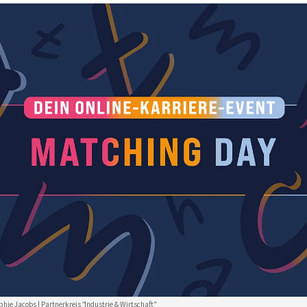
hie Jacobs | Partnerkreis "Industrie & Wirtschaft"