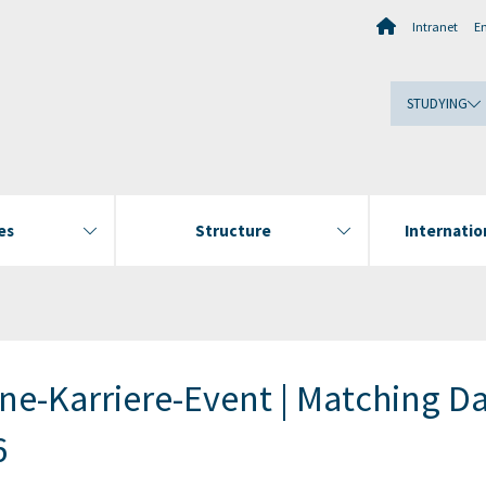
Intranet
E
STUDYING
es
Structure
Internati
ne-Karriere-Event | Matching D
6