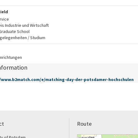
ield
rvice
is Industrie und Wirtschaft
Graduate School
gelegenheiten / Studium
inrichtungen
nformation
//www.b2match.com/e/matching-day-der-potsdamer-hochschulen
ct
Route
ity of Potsdam