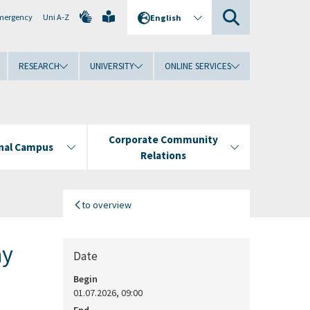
mergency
Uni A-Z
English
RESEARCH
UNIVERSITY
ONLINE SERVICES
Corporate Community
onal Campus
Relations
to overview
ay
Date
Begin
01.07.2026, 09:00