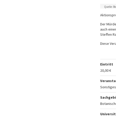
Quelle: B
Aktionsp
Der Mörder
auch eine
Steffen R
Diese Vera
Eintritt
20,00 €
Veransta
Sonstiges
Sachgebi
Botanisch
Universit