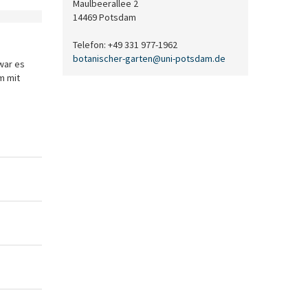
Maulbeerallee 2
14469 Potsdam
Telefon: +49 331 977-1962
botanischer-garten
@
uni-potsdam
.
de
 war es
m mit