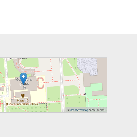
©
OpenStreetMap
contributors.