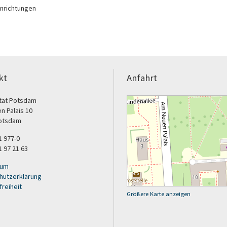
inrichtungen
kt
Anfahrt
ität Potsdam
n Palais 10
otsdam
31 977-0
1 97 21 63
sum
hutzerklärung
freiheit
Größere Karte anzeigen