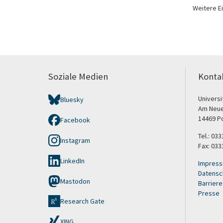
Weitere E
Soziale Medien
Konta
Univers
Bluesky
Am Neue
14469 P
Facebook
Tel.: 03
Instagram
Fax: 033
LinkedIn
Impres
Datensc
Mastodon
Barriere
Presse
Research Gate
XING