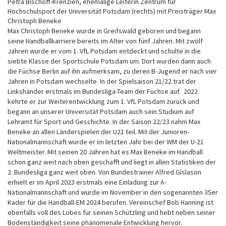
Petra Bischoff-Krenzien, ehemalige Leiterin Zentrum für
Hochschulsport der Universität Potsdam (rechts) mit Preisträger Max
Christoph Beneke
Max Christoph Beneke wurde in Greifswald geboren und begann
seine Handballkarriere bereits im Alter von fünf Jahren. Mit zwölf
Jahren wurde er vom 1. VfL Potsdam entdeckt und schulte in die
siebte Klasse der Sportschule Potsdam um. Dort wurden dann auch
die Füchse Berlin auf ihn aufmerksam, zu deren B-Jugend er nach vier
Jahren in Potsdam wechselte. In der Spielsaison 21/22 trat der
Linkshänder erstmals im Bundesliga-Team der Füchse auf. 2022
kehrte er zur Weiterentwicklung zum 1. VfL Potsdam zurück und
begann an unserer Universität Potsdam auch sein Studium auf
Lehramt für Sport und Geschichte. In der Saison 22/23 nahm Max
Beneke an allen Länderspielen der U21 teil. Mit der Junioren-
Nationalmannschaft wurde er im letzten Jahr bei der WM der U-21
Weltmeister. Mit seinen 20 Jahren hat es Max Beneke im Handball
schon ganz weit nach oben geschafft und liegt in allen Statistiken der
2. Bundesliga ganz weit oben. Von Bundestrainer Alfred Gíslason
erhielt er im April 2023 erstmals eine Einladung zur A-
Nationalmannschaft und wurde im November in den sogenannten 35er
Kader für die Handball-EM 2024 berufen. Vereinschef Bob Hanning ist
ebenfalls voll des Lobes für seinen Schützling und hebt neben seiner
Bodenständigkeit seine phänomenale Entwicklung hervor.