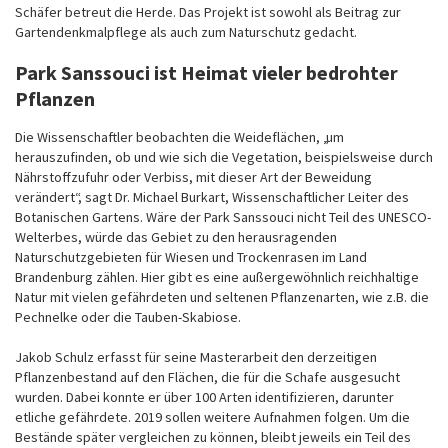
Schäfer betreut die Herde. Das Projekt ist sowohl als Beitrag zur
Gartendenkmalpflege als auch zum Naturschutz gedacht.
Park Sanssouci ist Heimat vieler bedrohter
Pflanzen
Die Wissenschaftler beobachten die Weideflächen, „um
herauszufinden, ob und wie sich die Vegetation, beispielsweise durch
Nährstoffzufuhr oder Verbiss, mit dieser Art der Beweidung
verändert“, sagt Dr. Michael Burkart, Wissenschaftlicher Leiter des
Botanischen Gartens. Wäre der Park Sanssouci nicht Teil des UNESCO-
Welterbes, würde das Gebiet zu den herausragenden
Naturschutzgebieten für Wiesen und Trockenrasen im Land
Brandenburg zählen. Hier gibt es eine außergewöhnlich reichhaltige
Natur mit vielen gefährdeten und seltenen Pflanzenarten, wie z.B. die
Pechnelke oder die Tauben-Skabiose.
Jakob Schulz erfasst für seine Masterarbeit den derzeitigen
Pflanzenbestand auf den Flächen, die für die Schafe ausgesucht
wurden. Dabei konnte er über 100 Arten identifizieren, darunter
etliche gefährdete. 2019 sollen weitere Aufnahmen folgen. Um die
Bestände später vergleichen zu können, bleibt jeweils ein Teil des