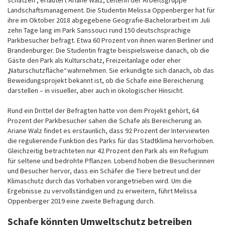
schätzen“, erläutert Ariane Walz, Leiterin der Arbeitsgruppe
Landschaftsmanagement. Die Studentin Melissa Oppenberger hat für
ihre im Oktober 2018 abgegebene Geografie-Bachelorarbeit im Juli
zehn Tage lang im Park Sanssouci rund 150 deutschsprachige
Parkbesucher befragt. Etwa 60 Prozent von ihnen waren Berliner und
Brandenburger. Die Studentin fragte beispielsweise danach, ob die
Gäste den Park als Kulturschatz, Freizeitanlage oder eher
„Naturschutzfläche“ wahrnehmen. Sie erkundigte sich danach, ob das
Beweidungsprojekt bekannt ist, ob die Schafe eine Bereicherung
darstellen – in visueller, aber auch in ökologischer Hinsicht.
Rund ein Drittel der Befragten hatte von dem Projekt gehört, 64
Prozent der Parkbesucher sahen die Schafe als Bereicherung an.
Ariane Walz findet es erstaunlich, dass 92 Prozent der Interviewten
die regulierende Funktion des Parks für das Stadtklima hervorhoben.
Gleichzeitig betrachteten nur 42 Prozent den Park als ein Refugium
für seltene und bedrohte Pflanzen. Lobend hoben die Besucherinnen
und Besucher hervor, dass ein Schäfer die Tiere betreut und der
Klimaschutz durch das Vorhaben vorangetrieben wird. Um die
Ergebnisse zu vervollständigen und zu erweitern, führt Melissa
Oppenberger 2019 eine zweite Befragung durch.
Schafe könnten Umweltschutz betreiben