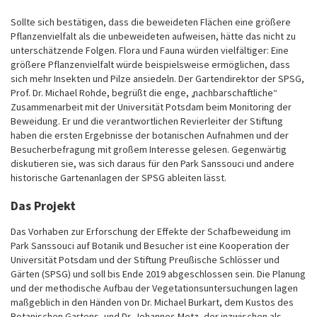
Sollte sich bestätigen, dass die beweideten Flächen eine größere
Pflanzenvielfalt als die unbeweideten aufweisen, hätte das nicht zu
unterschätzende Folgen. Flora und Fauna würden vielfältiger: Eine
größere Pflanzenvielfalt würde beispielsweise ermöglichen, dass
sich mehr Insekten und Pilze ansiedeln. Der Gartendirektor der SPSG,
Prof. Dr. Michael Rohde, begrüßt die enge, „nachbarschaftliche“
Zusammenarbeit mit der Universität Potsdam beim Monitoring der
Beweidung. Er und die verantwortlichen Revierleiter der Stiftung
haben die ersten Ergebnisse der botanischen Aufnahmen und der
Besucherbefragung mit großem Interesse gelesen. Gegenwärtig
diskutieren sie, was sich daraus für den Park Sanssouci und andere
historische Gartenanlagen der SPSG ableiten lässt.
Das Projekt
Das Vorhaben zur Erforschung der Effekte der Schafbeweidung im
Park Sanssouci auf Botanik und Besucher ist eine Kooperation der
Universität Potsdam und der Stiftung Preußische Schlösser und
Gärten (SPSG) und soll bis Ende 2019 abgeschlossen sein. Die Planung
und der methodische Aufbau der Vegetationsuntersuchungen lagen
maßgeblich in den Händen von Dr. Michael Burkart, dem Kustos des
Botanischen Gartens, und Dr. Johannes Metz, der inzwischen als