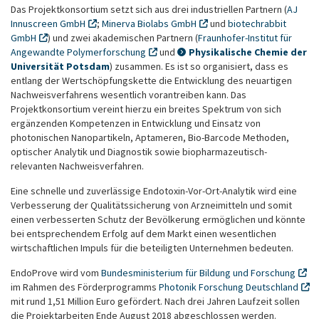
Das Projektkonsortium setzt sich aus drei industriellen Partnern (
AJ
Innuscreen GmbH
;
Minerva Biolabs GmbH
und
biotechrabbit
GmbH
) und zwei akademischen Partnern (
Fraunhofer-Institut für
Angewandte Polymerforschung
und
Physikalische Chemie der
Universität Potsdam
) zusammen. Es ist so organisiert, dass es
entlang der Wertschöpfungskette die Entwicklung des neuartigen
Nachweisverfahrens wesentlich vorantreiben kann. Das
Projektkonsortium vereint hierzu ein breites Spektrum von sich
ergänzenden Kompetenzen in Entwicklung und Einsatz von
photonischen Nanopartikeln, Aptameren, Bio-Barcode Methoden,
optischer Analytik und Diagnostik sowie biopharmazeutisch-
relevanten Nachweisverfahren.
Eine schnelle und zuverlässige Endotoxin-Vor-Ort-Analytik wird eine
Verbesserung der Qualitätssicherung von Arzneimitteln und somit
einen verbesserten Schutz der Bevölkerung ermöglichen und könnte
bei entsprechendem Erfolg auf dem Markt einen wesentlichen
wirtschaftlichen Impuls für die beteiligten Unternehmen bedeuten.
EndoProve wird vom
Bundesministerium für Bildung und Forschung
im Rahmen des Förderprogramms
Photonik Forschung Deutschland
mit rund 1,51 Million Euro gefördert. Nach drei Jahren Laufzeit sollen
die Projektarbeiten Ende August 2018 abgeschlossen werden.