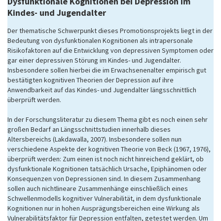
Dysfunktionale Kognitionen bei Depression im
Kindes- und Jugendalter
Der thematische Schwerpunkt dieses Promotionsprojekts liegt in der
Bedeutung von dysfunktionalen Kognitionen als intrapersonale
Risikofaktoren auf die Entwicklung von depressiven Symptomen oder
gar einer depressiven Störung im Kindes- und Jugendalter.
Insbesondere sollen hierbei die im Erwachsenenalter empirisch gut
bestätigten kognitiven Theorien der Depression auf ihre
Anwendbarkeit auf das Kindes- und Jugendalter längsschnittlich
überprüft werden.
In der Forschungsliteratur zu diesem Thema gibt es noch einen sehr
großen Bedarf an Längsschnittstudien innerhalb dieses
Altersbereichs (Lakdawalla, 2007). Insbesondere sollen nun
verschiedene Aspekte der kognitiven Theorie von Beck (1967, 1976),
überprüft werden: Zum einen ist noch nicht hinreichend geklärt, ob
dysfunktionale Kognitionen tatsächlich Ursache, Epiphänomen oder
Konsequenzen von Depressionen sind. In diesem Zusammenhang
sollen auch nichtlineare Zusammenhänge einschließlich eines
Schwellenmodells kognitiver Vulnerabilität, in dem dysfunktionale
Kognitionen nur in hohen Ausprägungsbereichen eine Wirkung als
Vulnerabilitätsfaktor für Depression entfalten, getestet werden. Um