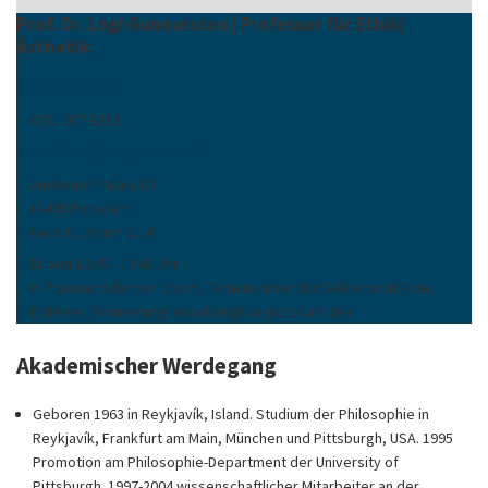
Prof. Dr. Logi Gunnarsson | Professor für Ethik/
Ästhetik
0331 977-1334
0331 977-1313
erxleben
@
uni-potsdam
.
de
Am Neuen Palais 10
14469 Potsdam
Haus 11, Raum 2.14
Di. von 12:45 - 13:45 Uhr
in Präsenz oder per Zoom, Termine über das Sekretariat Frau
Erxleben (Anmeldung: erxleben@uni-potsdam.de)
Akademischer Werdegang
Geboren 1963 in Reykjavík, Island. Studium der Philosophie in
Reykjavík, Frankfurt am Main, München und Pittsburgh, USA. 1995
Promotion am Philosophie-Department der University of
Pittsburgh. 1997-2004 wissenschaftlicher Mitarbeiter an der