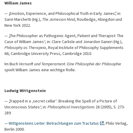
William James
— „Emotion, Experience, and Philosophical Truth in Early James”, in:
Sarin Marchetti (Hg.),
The Jamesian Mind
, Routledge, Abingdon und
New York 2022.
— „The Philosopher as Pathogenic Agent, Patient and Therapist: The
Case of William James“, in: Clare Carlisle und Jonardon Ganeri (Hg.),
Philosophy as Therapeia
, Royal Institute of Philosophy Supplements
66, Cambridge University Press, Cambridge 2010.
Im Buch
Vernunft und Temperament. Eine Philosophie der Philosophie
spielt William James eine wichtige Rolle.
Ludwig Wittgenstein
— „Trapped in a ‚secret cellar’: Breaking the Spell of a Picture of
Unconscious States“, in:
Philosophical Investigations
28 (2005), S. 273-
289.
—
Wittgensteins Leiter: Betrachtungen zum Tractatus
, Philo Verlag,
Berlin 2000.