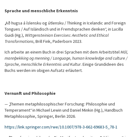
Sprache und menschliche Erkenntnis
„Að hugsa á íslensku og útlensku / Thinking in Icelandic and Foreign
Tongues / Auf Isländisch und in Fremdsprachen denken“, in Lucilla
Guidi (Hg.),
Wittgensteinian Exercises: Aesthetic and Ethical
Transformations,
Brill Fink, Paderborn 2023.
Ich arbeite an einem Buch in drei Sprachen mit dem Arbeitstitel
Mál,
mannþekking og menning / Language, human knowledge and culture /
Sprache, menschliche Erkenntnis und Kultur
. Einige Grundideen des
Buchs werden im obigen Aufsatz erläutert.
Vernunft und Philosophie
—
„Themen metaphilosophischer Forschung: Philosophie und
Temperament“ in Michael Lewin und Daniel Minkin (Hg.), Handbuch
Metaphilosophie, Springer, Berlin 2026.
https://link.springer.com/rwe/10.1007/978-3-662-69683-5_78-1