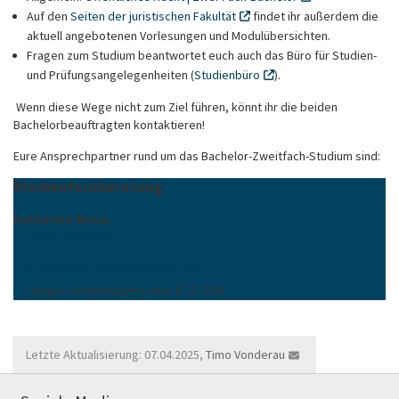
Auf den
Seiten der juristischen Fakultät
findet ihr außerdem die
aktuell angebotenen Vorlesungen und Modulübersichten.
Fragen zum Studium beantwortet euch auch das Büro für Studien-
und Prüfungsangelegenheiten (
Studienbüro
).
Wenn diese Wege nicht zum Ziel führen, könnt ihr die beiden
Bachelorbeauftragten kontaktieren!
Eure Ansprechpartner rund um das Bachelor-Zweitfach-Studium sind:
Studienfachberatung
Katharina Moisa
+49 331 977-3689
jura-studbuero
@
uni-potsdam
.
de
Campus Griebnitzsee | Haus 6, Zi. 0.08
Letzte Aktualisierung: 07.04.2025,
Timo Vonderau