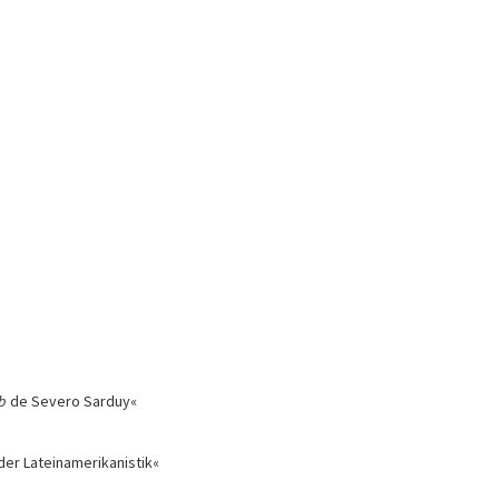
ob
de Severo Sarduy«
er Lateinamerikanistik«