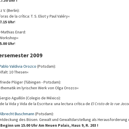
7.30 Uhr !
z V. (Berlin):
ras de la crítica: T. S. Eliot y Paul Valéry«
7.15 Uhr
!
 Mathias Enard:
 Workshop«
5.00 Uhr
!
rsemester 2009
Pablo Valdivia Orozco
(Potsdam):
lfalt: 10 Thesen«
lfriede Plöger (Tübingen - Potsdam):
sthematik im lyrischen Werk von Olga Orozco«
Sergio Aguillón (Colegio de México):
de la Vida y Vida de la Escritura: una lectura crítica de
El Cristo de la rue Jac
Albrecht Buschmann
(Potsdam):
Entdeckung des Bösen. Gewalt und Gewaltdarstellung als Herausforderung d
Beginn um 15.00 Uhr Am Neuen Palais, Haus 9, R. 203 !