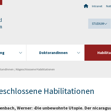
Intranet
Notf
d
STUDIUM
en
ung
DoktorandInnen
Habilit
itandInnen
Abgeschlossene Habilitationen
schlossene Habilitationen
enbach, Werner: »Die unbewohnte Utopie. Der nicaragu