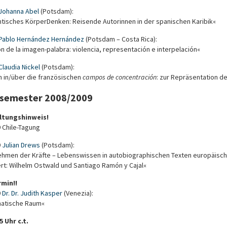
Johanna Abel
(Potsdam):
antisches KörperDenken: Reisende Autorinnen in der spanischen Karibik«
Pablo Hernández Hernández
(Potsdam – Costa Rica):
ón de la imagen-palabra: violencia, representación e interpelación«
Claudia Nickel
(Potsdam):
n in/über die französischen
campos de concentración
: zur Repräsentation d
semester 2008/2009
ltungshinweis!
 Chile-Tagung
9
Julian Drews
(Potsdam):
hmen der Kräfte – Lebenswissen in autobiographischen Texten europäisch
rt: Wilhelm Ostwald und Santiago Ramón y Cajal«
rmin!!
9
Dr. Dr. Judith Kasper
(Venezia):
matische Raum«
5 Uhr c.t.