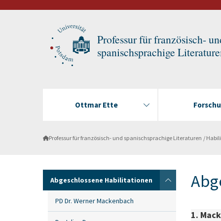
Professur für französisch- un
spanischsprachige Literatur
Ottmar Ette
Forsch
Professur für französisch- und spanischsprachige Literaturen
Habil
Abge
Abgeschlossene Habilitationen
PD Dr. Werner Mackenbach
1. Mack