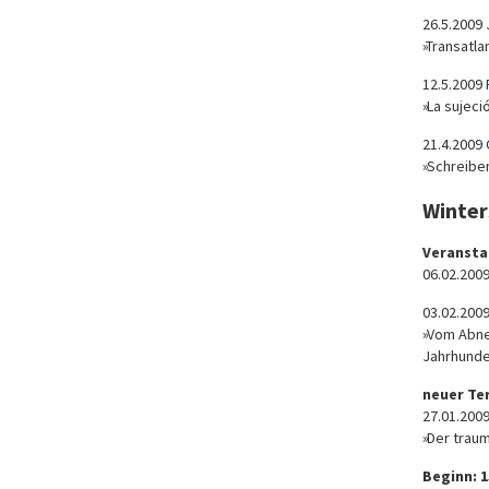
26.5.2009
»Transatl
12.5.2009
»La sujeci
21.4.2009
»Schreibe
Winter
Veransta
06.02.2009
03.02.200
»Vom Abne
Jahrhunde
neuer Te
27.01.200
»Der trau
Beginn: 1