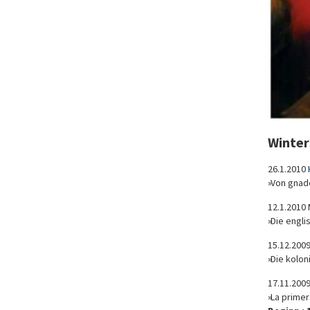
Winter
26.1.2010
»Von gnad
12.1.2010 
»Die engl
15.12.200
»Die kolon
17.11.2009
»La primer