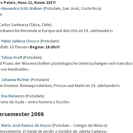
s Palais, Haus 11, Raum 219 !!
9
Alexandra Ortíz Wallner
(Potsdam, San José, Costa Rica):
on
Carlos Sanhueza (Talca, Chile):
erikanische Reisende in Europa und den USA im 19. Jahrhundert«
8
Pablo Valdivia Orozco
(Potsdam):
lfalt: 10 Thesen«
Beginn: 18 Uhr!!
8
Tobias Kraft
(Potsdam):
nd Praxis der Wissenschaften: poetologische Untersuchungen und transdisz
er von Humboldts«
8
Johanna Richter
(Potsdam):
r im Kontext. Romanproduktion, Presse und Markt im 19. Jahrhundert«
8
Ena Matienzo
(Potsdam):
ma de Ayala – entre historia y ficción«
rsemester 2008
8
María José Ramos de Hoyos
(Potsdam – Colegio de México):
n movimiento:
El miedo de perder a Eurídice
de Julieta Campos«