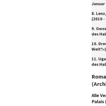
Januar
8. Lenz
(2010 -
9. Gwoz
des Hab
10. Dre
Welt".«
11. Uga
des Hab
Roman
(Arch
Alle V
Palais