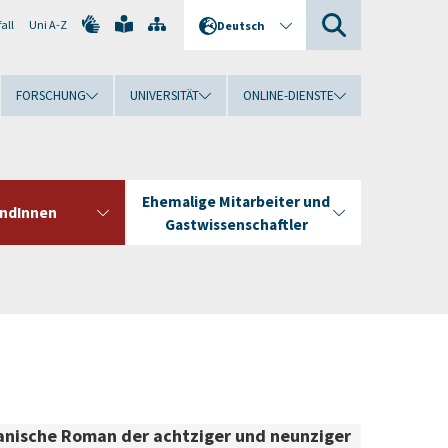
all
Uni A-Z
Deutsch
FORSCHUNG
UNIVERSITÄT
ONLINE-DIENSTE
Ehemalige Mitarbeiter und
andInnen
Gastwissenschaftler
anische Roman der achtziger und neunziger