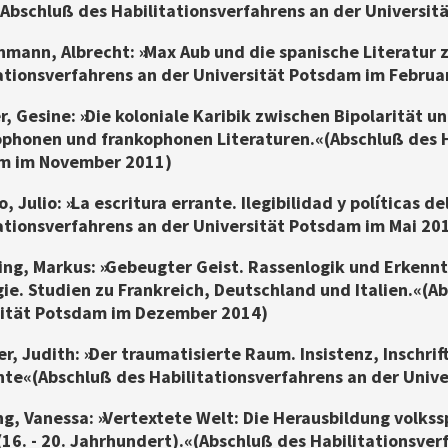
(Abschluß des Habilitationsverfahrens an der Universi
hmann, Albrecht: »Max Aub und die spanische Literatur 
ationsverfahrens an der Universität Potsdam im Februa
er, Gesine: »Die koloniale Karibik zwischen Bipolarität u
phonen und frankophonen Literaturen.« (Abschluß des H
m im November 2011)
to, Julio: »La escritura errante. Ilegibilidad y políticas 
ationsverfahrens an der Universität Potsdam im Mai 20
ing, Markus: »Gebeugter Geist. Rassenlogik und Erkenn
gie. Studien zu Frankreich, Deutschland und Italien.« (
sität Potsdam im Dezember 2014)
er, Judith: »Der traumatisierte Raum. Insistenz, Inschri
te« (Abschluß des Habilitationsverfahrens an der Univ
ng, Vanessa: »Vertextete Welt: Die Herausbildung volkss
 (16. - 20. Jahrhundert).« (Abschluß des Habilitationsv