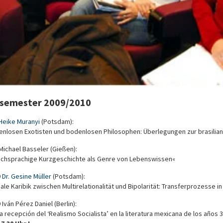
semester 2009/2010
Heike Muranyi
(Potsdam):
enlosen Exotisten und bodenlosen Philosophen: Überlegungen zur brasiliani
Michael Basseler (Gießen):
ischsprachige Kurzgeschichte als Genre von Lebenswissen«
9
Dr. Gesine Müller
(Potsdam):
iale Karibik zwischen Multirelationalität und Bipolarität: Transferprozesse
 Iván Pérez Daniel (Berlin):
a recepción del ‘Realismo Socialista’ en la literatura mexicana de los años 3