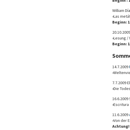
Beginn : 1
William Día
»Las metáfo
Beginn: 1
20.10.2009
»Lesung /
Beginn: 1
Somme
14.7.2009
»Weltenvie
7.7.2009 E
»Die Tode
16.6.2009 
»Escritura 
11.6.2009
»Von der 
Achtung! 