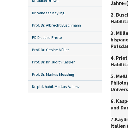
Dr. Julian Drews
Jahre« 
Dr. Vanessa Kayling
2. Busc
Habilit
Prof. Dr. Albrecht Buschmann
3. Müll
PD Dr. Julio Prieto
hispano
Potsda
Prof. Dr. Gesine Müller
4. Prie
Prof. Dr. Dr. Judith Kasper
Habilit
Prof. Dr. Markus Messling
5. Meßl
Philolo
Dr. phil. habil. Markus A. Lenz
Univer
6. Kasp
und Dan
7.Kayli
Italien