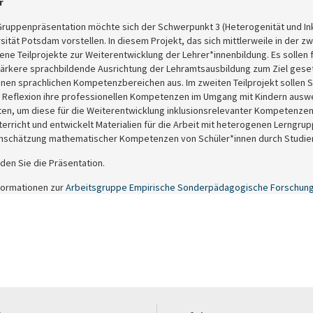
r
 Gruppenpräsentation möchte sich der Schwerpunkt 3 (Heterogenität und Ink
sität Potsdam vorstellen. In diesem Projekt, das sich mittlerweile in der
ne Teilprojekte zur Weiterentwicklung der Lehrer*innenbildung. Es sollen f
stärkere sprachbildende Ausrichtung der Lehramtsausbildung zum Ziel geset
en sprachlichen Kompetenzbereichen aus. Im zweiten Teilprojekt sollen St
 Reflexion ihre professionellen Kompetenzen im Umgang mit Kindern auswei
tten, um diese für die Weiterentwicklung inklusionsrelevanter Kompetenzen
rricht und entwickelt Materialien für die Arbeit mit heterogenen Lerngruppen
Einschätzung mathematischer Kompetenzen von Schüler*innen durch Studier
nden Sie die Präsentation.
formationen zur
Arbeitsgruppe Empirische Sonderpädagogische Forschun