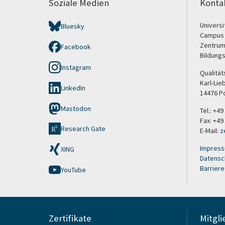
Soziale Medien
Konta
Univers
Bluesky
Campus
Zentrum
Facebook
Bildung
Instagram
Qualität
Karl-Lie
LinkedIn
14476 P
Mastodon
Tel.: +4
Fax: +49
Research Gate
E-Mail:
z
Impres
XING
Datensc
Barriere
YouTube
Zertifikate
Mitgli