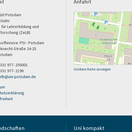
kt
Anfahrt
ität Potsdam
 Golm
 für Lehrerbildung und
sforschung (ZeLB)
soffensive: PSI - Potsdam
bknecht-Straße 24-25
otsdam
9 331 977- 256001
Größere Karte anzeigen
 331 977- 2196
elb
@
uni-potsdam
.
de
sum
hutzerklärung
freiheit
edschaften
Uni kompakt