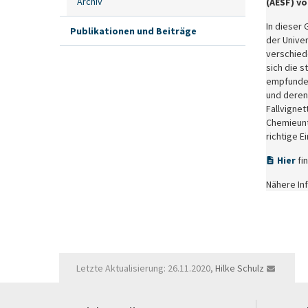
Archiv
(AESF) vo
In dieser
Publikationen und Beiträge
der Univer
verschiede
sich die 
empfunden
und deren
Fallvigne
Chemieunte
richtige 
Hier
fi
Nähere In
Letzte Aktualisierung: 26.11.2020,
Hilke Schulz