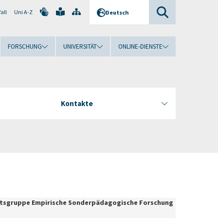
all
Uni A-Z
Deutsch
FORSCHUNG
UNIVERSITÄT
ONLINE-DIENSTE
Kontakte
rbeitsgruppe Empirische Sonderpädagogische Forschung