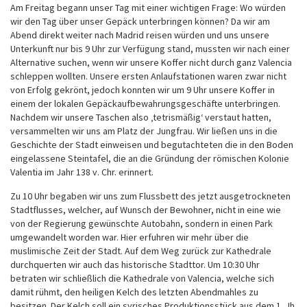
Am Freitag begann unser Tag mit einer wichtigen Frage: Wo würden
wir den Tag über unser Gepäck unterbringen können? Da wir am
Abend direkt weiter nach Madrid reisen würden und uns unsere
Unterkunft nur bis 9 Uhr zur Verfügung stand, mussten wir nach einer
Alternative suchen, wenn wir unsere Koffer nicht durch ganz Valencia
schleppen wollten. Unsere ersten Anlaufstationen waren zwar nicht
von Erfolg gekrönt, jedoch konnten wir um 9 Uhr unsere Koffer in
einem der lokalen Gepäckaufbewahrungsgeschäfte unterbringen.
Nachdem wir unsere Taschen also ‚tetrismäßig‘ verstaut hatten,
versammelten wir uns am Platz der Jungfrau. Wir ließen uns in die
Geschichte der Stadt einweisen und begutachteten die in den Boden
eingelassene Steintafel, die an die Gründung der römischen Kolonie
Valentia im Jahr 138 v. Chr. erinnert.
Zu 10 Uhr begaben wir uns zum Flussbett des jetzt ausgetrockneten
Stadtflusses, welcher, auf Wunsch der Bewohner, nicht in eine wie
von der Regierung gewünschte Autobahn, sondern in einen Park
umgewandelt worden war. Hier erfuhren wir mehr über die
muslimische Zeit der Stadt. Auf dem Weg zurück zur Kathedrale
durchquerten wir auch das historische Stadttor. Um 10:30 Uhr
betraten wir schließlich die Kathedrale von Valencia, welche sich
damit rühmt, den heiligen Kelch des letzten Abendmahles zu
besitzen. Der Kelch soll ein syrisches Produktionsstück aus dem 1. Jh.