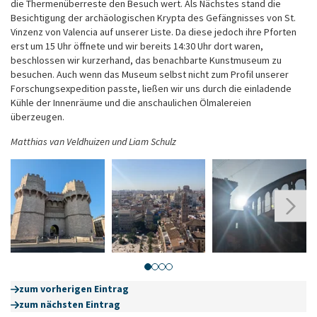
die Thermenüberreste den Besuch wert. Als Nächstes stand die
Besichtigung der archäologischen Krypta des Gefängnisses von St.
Vinzenz von Valencia auf unserer Liste. Da diese jedoch ihre Pforten
erst um 15 Uhr öffnete und wir bereits 14:30 Uhr dort waren,
beschlossen wir kurzerhand, das benachbarte Kunstmuseum zu
besuchen. Auch wenn das Museum selbst nicht zum Profil unserer
Forschungsexpedition passte, ließen wir uns durch die einladende
Kühle der Innenräume und die anschaulichen Ölmalereien
überzeugen.
Matthias van Veldhuizen und Liam Schulz
false
false
false
f
zum vorherigen Eintrag
zum nächsten Eintrag