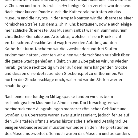
v. Chr. sein und bereits früh als
der
heilige Kelch verehrt worden sein.
Nach einer kurzen Runde durch die Kathedrale betraten wir das
Museum und die Krypta. In der Krypta konnten wir die Überreste einer
römischen Straße aus dem 2. Jh. n. Chr. bestaunen, sowie auch einige
menschliche Überreste. Das Museum selbst war ein Sammelsurium
christlicher Gemälde und Artefakte, welche in ihrem Prunk nicht
enttäuschten. Anschließend wagten wir den Aufstieg auf den
Kathedralsturm. Nachdem wir die zweihundertunddrei Stufen
erklommen hatten, konnten wir einen wunderschönen Ausblick über
die ganze Stadt genießen. Pünktlich um 12 begaben wir uns wieder
herab, gerade rechtzeitig um der auf dem Turm hängenden Glocke
und dessen ohrenbetäubenden Glockenspiel zu entkommen. Wir
hörten die Glockenschläge noch, während wir die Stufen wieder
hinabstiegen.
Nach einer einstündigen Mittagspause fanden wir uns beim
archäologischen Museum La Almoina ein. Dort besichtigten wir
beeindruckende Ausgrabungen mehrerer römischer Gebäude und
Straßen. Die Überreste waren zwar gut inszeniert, jedoch fehlte auf
den Erklärtafeln oftmals etwas historische Tiefe und Detailgrad. Bei
einigen Gebäuderesten mussten wir leider an den Interpretationen
des Museums zweifeln. Dennoch waren das Museum und besonders