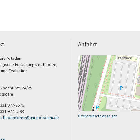
kt
Anfahrt
ität Potsdam
ogische Forschungsmethoden,
k und Evaluation
bknecht-Str. 24/25
otsdam
9 331 977-2676
 331 977-2593
Größere Karte anzeigen
ethodenlehre
@
uni-potsdam
.
de
sum