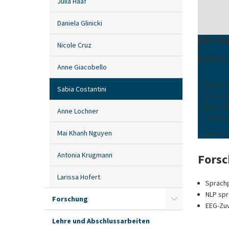
Julia Haaf
Daniela Glinicki
MSc. Sa
Nicole Cruz
Doktora
Anne Giacobello
sabia.co
Komplex
Sabia Costantini
Haus 14
Karl-Lie
Anne Lochner
14476 
Mai Khanh Nguyen
Nach Ve
Antonia Krugmann
Forsc
Larissa Hofert
Sprachp
NLP spr
Forschung
EEG-Zuv
Lehre und Abschlussarbeiten