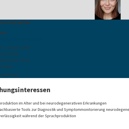
bia Costantini
ndin
stantini
@
uni-potsdam
.
de
 II - Campus Golm
, Raum 6.02
bknecht-Str. 24-25
Potsdam
reinbarung
hungsinteressen
roduktion im Alter und bei neurodegenerativen Erkrankungen
achbasierte Tools zur Diagnostik und Symptommonitorierung neurodegene
erlässigkeit während der Sprachproduktion