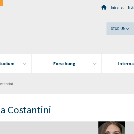
Intranet
Notf
STUDIUM
Studium
Forschung
Interna
ostantini
a Costantini