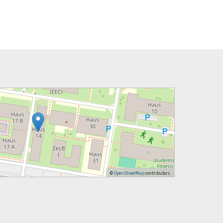
©
OpenStreetMap
contributors.