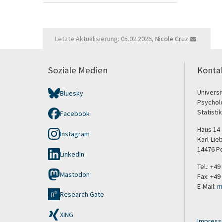
Letzte Aktualisierung: 05.02.2026,
Nicole Cruz
Soziale Medien
Konta
Univers
Bluesky
Psychol
Statisti
Facebook
Haus 14
Instagram
Karl-Lie
14476 P
LinkedIn
Tel.: +4
Mastodon
Fax: +49
E-Mail:
m
Research Gate
XING
Impres