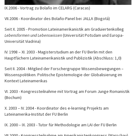
IX.2006 - Vortrag zu Bolaño im CELARG (Caracas)
VII.2006 - Koordinator des Bolaño-Panel bei JALLA (Bogotá)
Seit X. 2005 - Promotion Lateinamerikanistik am Graduiertenkolleg
Lebensformen und Lebenswissen
(Universität Potsdam und Europa-
Universität Viadrina)
IV. 1998 – XI. 2003 - Magisterstudium an der FU Berlin mit den
Hauptfächern Lateinamerikanistik und Publizistik (Abschluss: 1,0)
Seit II. 2004 - Mitglied der Forschergruppe Wissensbewegungen –
Wissenspolitiken. Politische Epistemologie der Globalisierung im
Kontext Lateinamerikas
VI. 2003 - Kongressteilnahme mit Vortrag am Forum Junge Romanistik
(Bochum)
X. 2003 – IV. 2004 - Koordinator des e-learning Projekts am
Lateinamerika-Institut der FU Berlin
IX. 2000 – IX. 2003 - Tutor für Methodologie am LAI der FU Berlin
VII 2000 - Kongressteilnahme am Amerikanistenkongress (Warschau)