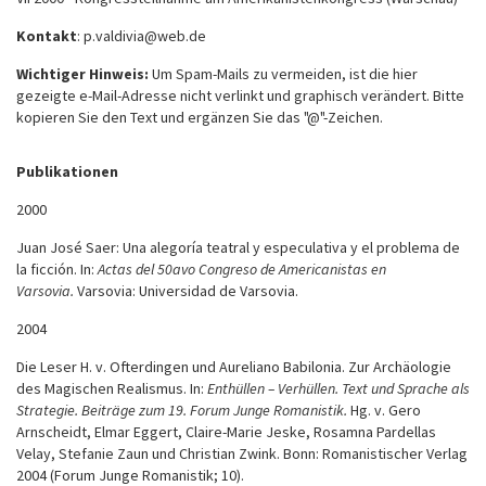
Kontakt
: p.valdivia@web.de
Wichtiger Hinweis:
Um Spam-Mails zu vermeiden, ist die hier
gezeigte e-Mail-Adresse nicht verlinkt und graphisch verändert. Bitte
kopieren Sie den Text und ergänzen Sie das "@"-Zeichen.
Publikationen
2000
Juan José Saer: Una alegoría teatral y especulativa y el problema de
la ficción. In:
Actas del 50avo Congreso de Americanistas en
Varsovia.
Varsovia: Universidad de Varsovia.
2004
Die Leser H. v. Ofterdingen und Aureliano Babilonia. Zur Archäologie
des Magischen Realismus. In:
Enthüllen – Verhüllen. Text und Sprache als
Strategie. Beiträge zum 19. Forum Junge Romanistik.
Hg. v. Gero
Arnscheidt, Elmar Eggert, Claire-Marie Jeske, Rosamna Pardellas
Velay, Stefanie Zaun und Christian Zwink. Bonn: Romanistischer Verlag
2004 (Forum Junge Romanistik; 10).