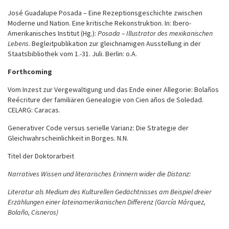
José Guadalupe Posada – Eine Rezeptionsgeschichte zwischen
Moderne und Nation. Eine kritische Rekonstruktion. In: Ibero-
Amerikanisches Institut (Hg.):
Posada – Illustrator des mexikanischen
Lebens
. Begleitpublikation zur gleichnamigen Ausstellung in der
Staatsbibliothek vom 1.-31. Juli. Berlin: o.A.
Forthcoming
Vom Inzest zur Vergewaltigung und das Ende einer Allegorie: Bolaños
Reécriture der familiären Genealogie von Cien años de Soledad.
CELARG: Caracas.
Generativer Code versus serielle Varianz: Die Strategie der
Gleichwahrscheinlichkeit in Borges. N.N.
Titel der Doktorarbeit
Narratives Wissen und literarisches Erinnern wider die Distanz:
Literatur als Medium des Kulturellen Gedächtnisses am Beispiel dreier
Erzählungen einer lateinamerikanischen Differenz (García Márquez,
Bolaño, Cisneros)