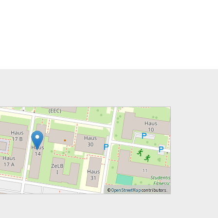
©
OpenStreetMap
contributors.