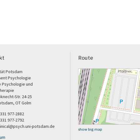
kt
Route
ität Potsdam
ent Psychologie
e Psychologie und
herapie
bknecht-Str. 24-25
otsdam, OT Golm
9 331 977-2882
 331 977-2792
clinical@psych.uni-potsdam.de
show big map
sum