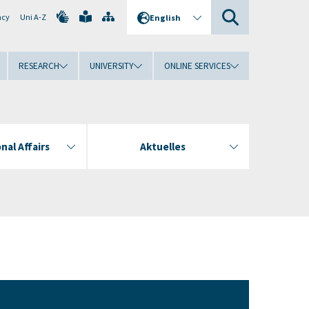
ncy
Uni A-Z
English
RESEARCH
UNIVERSITY
ONLINE SERVICES
nal Affairs
Aktuelles