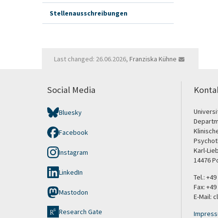
Stellenausschreibungen
Last changed: 26.06.2026,
Franziska Kühne
Social Media
Konta
Univers
Bluesky
Departm
Klinisch
Facebook
Psychot
Karl-Lie
Instagram
14476 P
LinkedIn
Tel.: +4
Fax: +49
Mastodon
E-Mail: 
Research Gate
Impres