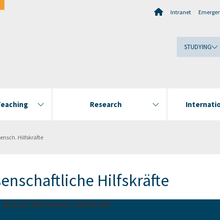
Intranet
Emerge
STUDYING
Teaching
Research
Internatio
ensch. Hilfskräfte
enschaftliche Hilfskräfte
. Brunk | Wissensch. Hilfskraft