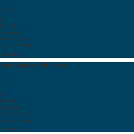
7-2982
7-2792
t
ität Potsdam
, Raum 6.35
bknecht-Str. 24-25,
otsdam, OT Golm
reinbarung
llnagel | Wissensch. Hilfskraft
7-2982
7-2792
t
ität Potsdam
, Raum 6.35
bknecht-Str. 24-25,
otsdam, OT Golm
reinbarung