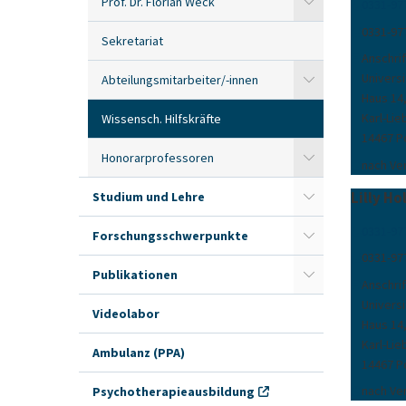
Prof. Dr. Florian Weck
0331-97
0331-97
Sekretariat
Anschrif
Univers
Abteilungsmitarbeiter/-innen
Haus 14
Karl-Lie
Wissensch. Hilfskräfte
14467 P
Honorarprofessoren
nach Ve
Lilly Ho
Studium und Lehre
0331-97
Forschungsschwerpunkte
0331-97
Publikationen
Anschrif
Univers
Videolabor
Haus 14
Karl-Lie
Ambulanz (PPA)
14467 P
nach Ve
Psychotherapieausbildung