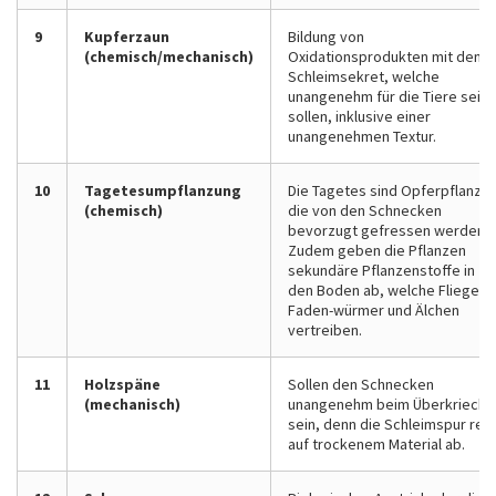
9
Kupferzaun
Bildung von
(chemisch/mechanisch)
Oxidationsprodukten mit dem
Schleimsekret, welche
unangenehm für die Tiere sein
sollen, inklusive einer
unangenehmen Textur.
10
Tagetesumpflanzung
Die Tagetes sind Opferpflanzen
(chemisch)
die von den Schnecken
bevorzugt gefressen werden.
Zudem geben die Pflanzen
sekundäre Pflanzenstoffe in
den Boden ab, welche Fliegen,
Faden-würmer und Älchen
vertreiben.
11
Holzspäne
Sollen den Schnecken
(mechanisch)
unangenehm beim Überkrieche
sein, denn die Schleimspur reiß
auf trockenem Material ab.