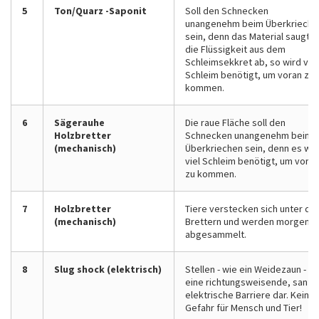
5
Ton/Quarz -Saponit
Soll den Schnecken
unangenehm beim Überkrieche
sein, denn das Material saugt
die Flüssigkeit aus dem
Schleimsekkret ab, so wird viel
Schleim benötigt, um voran zu
kommen.
6
Sägerauhe
Die raue Fläche soll den
Holzbretter
Schnecken unangenehm beim
(mechanisch)
Überkriechen sein, denn es wir
viel Schleim benötigt, um voran
zu kommen.
7
Holzbretter
Tiere verstecken sich unter de
(mechanisch)
Brettern und werden morgens
abgesammelt.
8
Slug shock (elektrisch)
Stellen - wie ein Weidezaun -
eine richtungsweisende, sanft
elektrische Barriere dar. Keine
Gefahr für Mensch und Tier!