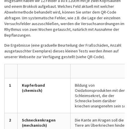
Insgesamt haben wir 12 Felder á 80 x 120cm mit je zwei Kopfsalaten
und einem Brokkoli aufgebaut. Welches Feld aktuell mit welcher
Abwehrmethode behandelt wird, können Sie unter dem QR-Code
abfragen. Um systematische Fehler, wie z.B. die Lage der einzelnen
Versuchsfelder auszuschließen, werden die Versuchsanordnungen im
Rhythmus von zwei Wochen getauscht, natürlich mit Ausnahme der
Bepflanzungen.
Die Ergebnisse (eine graduelle Beurteilung der Fraßschäden, Anzahl
ausgetauschter Exemplare) dieses kleinen Tests werden ihnen auf
unserer Webseite zur Verfügung gestellt (siehe QR-Code).
1
Kupferband
Bildung von
(chemisch)
Oxidationsprodukten mit dem
Schleimsekret, die der
Schnecke beim darüber
kriechen unangenehm sein soll
2
Schneckenkragen
Die Kante am Kragen soll die
(mechanisch)
Tiere am Überkriechen hindern