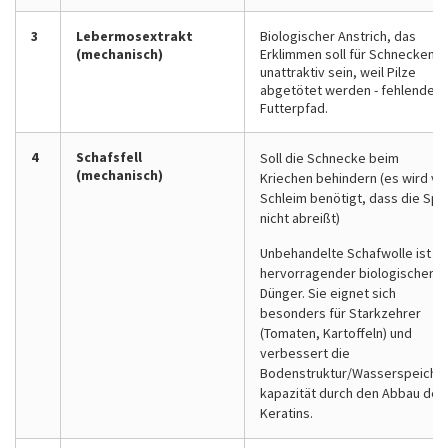
3
Lebermosextrakt
Biologischer Anstrich, das
(mechanisch)
Erklimmen soll für Schnecken
unattraktiv sein, weil Pilze
abgetötet werden - fehlender
Futterpfad.
4
Schafsfell
Soll die Schnecke beim
(mechanisch)
Kriechen behindern (es wird vie
Schleim benötigt, dass die Spu
nicht abreißt)
Unbehandelte Schafwolle ist ei
hervorragender biologischer
Dünger. Sie eignet sich
besonders für Starkzehrer
(Tomaten, Kartoffeln) und
verbessert die
Bodenstruktur/Wasserspeicher
kapazität durch den Abbau des
Keratins.