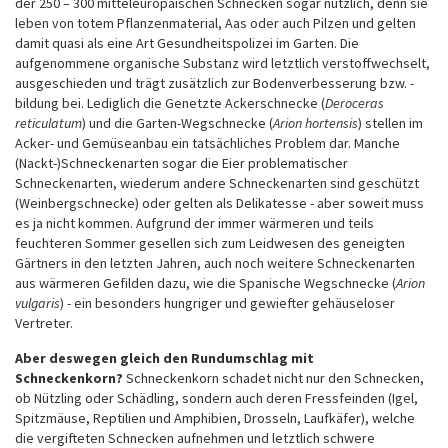
der 250 – 300 mitteleuropäischen Schnecken sogar nützlich, denn sie
leben von totem Pflanzenmaterial, Aas oder auch Pilzen und gelten
damit quasi als eine Art Gesundheitspolizei im Garten. Die
aufgenommene organische Substanz wird letztlich verstoffwechselt,
ausgeschieden und trägt zusätzlich zur Bodenverbesserung bzw. -
bildung bei. Lediglich die Genetzte Ackerschnecke (
Deroceras
reticulatum
) und die Garten-Wegschnecke (
Arion hortensis
) stellen im
Acker- und Gemüseanbau ein tatsächliches Problem dar. Manche
(Nackt‑)Schneckenarten sogar die Eier problematischer
Schneckenarten, wiederum andere Schneckenarten sind geschützt
(Weinbergschnecke) oder gelten als Delikatesse ‑ aber soweit muss
es ja nicht kommen. Aufgrund der immer wärmeren und teils
feuchteren Sommer gesellen sich zum Leidwesen des geneigten
Gärtners in den letzten Jahren, auch noch weitere Schneckenarten
aus wärmeren Gefilden dazu, wie die Spanische Wegschnecke (
Arion
vulgaris
) - ein besonders hungriger und gewiefter gehäuseloser
Vertreter.
Aber deswegen gleich den Rundumschlag mit
Schneckenkorn?
Schneckenkorn schadet nicht nur den Schnecken,
ob Nützling oder Schädling, sondern auch deren Fressfeinden (Igel,
Spitzmäuse, Reptilien und Amphibien, Drosseln, Laufkäfer), welche
die vergifteten Schnecken aufnehmen und letztlich schwere