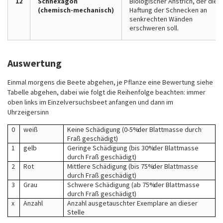
12
Schnexagon
Biologischer Anstrich, der die
(chemisch-mechanisch)
Haftung der Schnecken an
senkrechten Wänden
erschweren soll.
Auswertung
Einmal morgens die Beete abgehen, je Pflanze eine Bewertung siehe
Tabelle abgehen, dabei wie folgt die Reihenfolge beachten: immer
oben links im Einzelversuchsbeet anfangen und dann im
Uhrzeigersinn
0
weiß
Keine Schädigung (0-5% der Blattmasse durch
Fraß geschädigt)
1
gelb
Geringe Schädigung (bis 30% der Blattmasse
durch Fraß geschädigt)
2
Rot
Mittlere Schädigung (bis 75% der Blattmasse
durch Fraß geschädigt)
3
Grau
Schwere Schädigung (ab 75% der Blattmasse
durch Fraß geschädigt)
x
Anzahl
Anzahl ausgetauschter Exemplare an dieser
Stelle