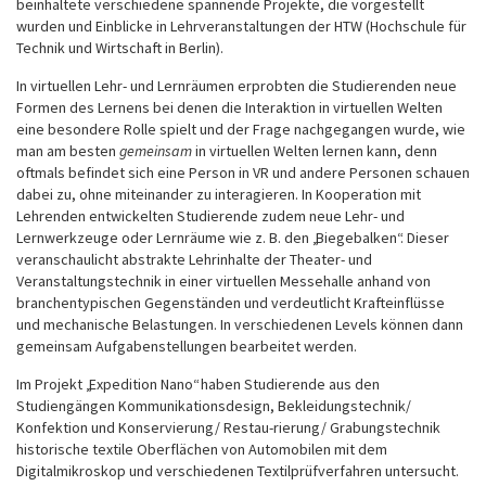
beinhaltete verschiedene spannende Projekte, die vorgestellt
wurden und Einblicke in Lehrveranstaltungen der HTW (Hochschule für
Technik und Wirtschaft in Berlin).
In virtuellen Lehr- und Lernräumen erprobten die Studierenden neue
Formen des Lernens bei denen die Interaktion in virtuellen Welten
eine besondere Rolle spielt und der Frage nachgegangen wurde, wie
man am besten
gemeinsam
in virtuellen Welten lernen kann, denn
oftmals befindet sich eine Person in VR und andere Personen schauen
dabei zu, ohne miteinander zu interagieren. In Kooperation mit
Lehrenden entwickelten Studierende zudem neue Lehr- und
Lernwerkzeuge oder Lernräume wie z. B. den „Biegebalken“. Dieser
veranschaulicht abstrakte Lehrinhalte der Theater- und
Veranstaltungstechnik in einer virtuellen Messehalle anhand von
branchentypischen Gegenständen und verdeutlicht Krafteinflüsse
und mechanische Belastungen. In verschiedenen Levels können dann
gemeinsam Aufgabenstellungen bearbeitet werden.
Im Projekt „Expedition Nano“ haben Studierende aus den
Studiengängen Kommunikationsdesign, Bekleidungstechnik/
Konfektion und Konservierung/ Restau-rierung/ Grabungstechnik
historische textile Oberflächen von Automobilen mit dem
Digitalmikroskop und verschiedenen Textilprüfverfahren untersucht.