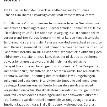
Am 13. Januar fand der Expert*innen-Beitrag von Prof. Jonas
Hansen zum Thema "
Expanding Media from frame to world..."
statt
.
Prof. Hansens Vortrag fokussierte insbesondere die Gestaltung von
immersiven Erfahrungsräumen. Hierbei standen Themen wie z. B. die
Blickführung im 360°-Film oder die Bewegung in VR (Locomotion) im
Vordergrund. Der Vortrag begann mit einer kurzen kunsthistorischen
Einführung, da bereits in der Renaissance Medienwechsel zu verorten
sind, Bronzefiguren mit der Zeit immer dreidimensionaler wurden und
Panoramen bereits um 1881 existierten, wodurch eine Auflösung des
Bildrahmens stattfand. Hinzu kam, dass der Blick des Betrachters
bewusster eingesetzt wurde, nicht mehr nur die göttliche
Perspektive von oben herab genutzt, sondern der/ die Rezipient:in
immer mehr zum/ zur aktiven Beobachter:in wurde. Hansen erklärte
ebenfalls, welche Bedeutung der Interaktion in VR-Umgebungen
zukommt und dass durch Interaktion die Empathie und Immersion
gesteigert werden können. Weiterhin wurde eine Masterarbeit
vorgestellt, die Virtual Reality als Kommunikationsmittel genutzt hat,
wodurch verschiedene Erfahrungen und Emotionswelten durch VR
repräsentiert wurden. Dabei dienten die VR-Umgebungen u. a. als
Emotionstagebuch, da z. B. die Emotionen während des Corona-