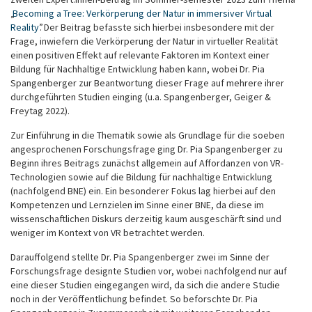
„
Becoming a Tree: Verkörperung der Natur in immersiver Virtual
Reality
”. Der Beitrag befasste sich hierbei insbesondere mit der
Frage, inwiefern die Verkörperung der Natur in virtueller Realität
einen positiven Effekt auf relevante Faktoren im Kontext einer
Bildung für Nachhaltige Entwicklung haben kann, wobei Dr. Pia
Spangenberger zur Beantwortung dieser Frage auf mehrere ihrer
durchgeführten Studien einging (u.a. Spangenberger, Geiger &
Freytag 2022).
Zur Einführung in die Thematik sowie als Grundlage für die soeben
angesprochenen Forschungsfrage ging Dr. Pia Spangenberger zu
Beginn ihres Beitrags zunächst allgemein auf Affordanzen von VR-
Technologien sowie auf die Bildung für nachhaltige Entwicklung
(nachfolgend BNE) ein. Ein besonderer Fokus lag hierbei auf den
Kompetenzen und Lernzielen im Sinne einer BNE, da diese im
wissenschaftlichen Diskurs derzeitig kaum ausgeschärft sind und
weniger im Kontext von VR betrachtet werden.
Darauffolgend stellte Dr. Pia Spangenberger zwei im Sinne der
Forschungsfrage designte Studien vor, wobei nachfolgend nur auf
eine dieser Studien eingegangen wird, da sich die andere Studie
noch in der Veröffentlichung befindet. So beforschte Dr. Pia