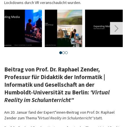
Lockdowns durch VR veranschaulicht wurden.
Source:
Source:
Source:
S
Jonas
Jonas
Jonas
J
Hansen
Hansen
Hansen
H
Beitrag von Prof. Dr. Raphael Zender,
Professur für Didaktik der Informatik |
Informatik und Gesellschaft an der
Humboldt-Universität zu Berlin:
"Virtual
Reality im Schulunterricht"
Am 20. Januar fand der Expert*innen-Beitrag von Prof. Dr. Raphael
Zender zum Thema "
Virtual Reality im Schulunterricht"
statt
.