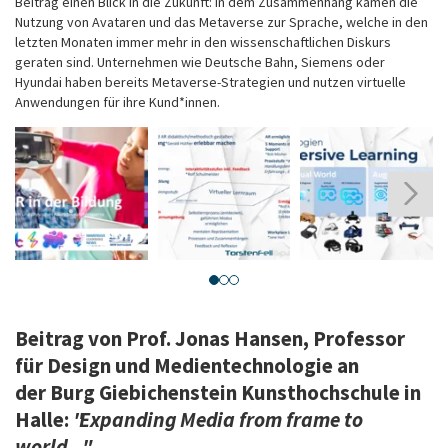
Beitrag einen Blick in die Zukunft: In dem Zusammenhang kamen die
Nutzung von Avataren und das Metaverse zur Sprache, welche in den
letzten Monaten immer mehr in den wissenschaftlichen Diskurs
geraten sind. Unternehmen wie Deutsche Bahn, Siemens oder
Hyundai haben bereits Metaverse-Strategien und nutzen virtuelle
Anwendungen für ihre Kund*innen.
Source:
Source:
Source:
S
Torsten
Torsten
Torsten
T
Fell
Fell
Fell
F
Beitrag von
Prof. Jonas Hansen, Professor
für Design und Medientechnologie an
der Burg Giebichenstein Kunsthochschule in
Halle:
"Expanding Media from frame to
world..."