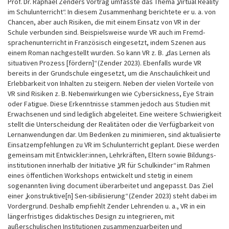
Prof. Dr. Raphael Zenders Vortrag umfasste das Thema „Virtual Reality
im Schulunterricht“. In diesem Zusammenhang berichtete er u. a. von
Chancen, aber auch Risiken, die mit einem Einsatz von VR in der
Schule verbunden sind. Beispielsweise wurde VR auch im Fremd-
sprachenunterricht in Französisch eingesetzt, indem Szenen aus
einem Roman nachgestellt wurden. So kann VR z. B. „das Lernen als
situativen Prozess [fördern]“ (Zender 2023). Ebenfalls wurde VR
bereits in der Grundschule eingesetzt, um die Anschaulichkeit und
Erlebbarkeit von Inhalten zu steigern. Neben der vielen Vorteile von
VR sind Risiken z. B. Nebenwirkungen wie Cybersickness, Eye Strain
oder Fatigue. Diese Erkenntnisse stammen jedoch aus Studien mit
Erwachsenen und sind lediglich abgeleitet. Eine weitere Schwierigkeit
stellt die Unterscheidung der Realitäten oder die Verfügbarkeit von
Lernanwendungen dar. Um Bedenken zu minimieren, sind aktualisierte
Einsatzempfehlungen zu VR im Schulunterricht geplant. Diese werden
gemeinsam mit Entwickler:innen, Lehrkräften, Eltern sowie Bildungs-
institutionen innerhalb der Initiative „VR für Schulkinder“ im Rahmen
eines öffentlichen Workshops entwickelt und stetig in einem
sogenannten living document überarbeitet und angepasst. Das Ziel
einer „konstruktive[n] Sen-sibilisierung“ (Zender 2023) steht dabei im
Vordergrund. Deshalb empfiehlt Zender Lehrenden u. a., VR in ein
längerfristiges didaktisches Design zu integrieren, mit
außerschulischen Institutionen zusammenzuarbeiten und