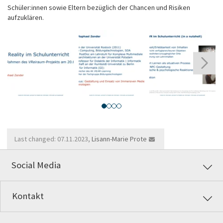
Schüler:innen sowie Eltern bezüglich der Chancen und Risiken
aufzuklären.
Source:
Source:
Source:
S
Raphael
Raphael
Raphael
R
Zender
Zender
Zender
Z
Last changed: 07.11.2023,
Lisann-Marie Prote
Social Media
Kontakt