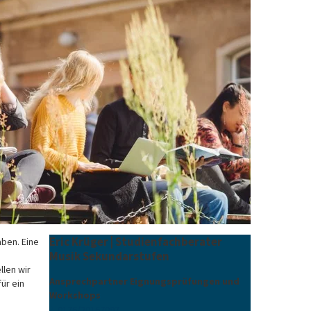
Eric Krüger | Studienfachberater
aben. Eine
Musik Sekundarstufen
llen wir
Ansprechpartner Eignungsprüfungen und
ür ein
Workshops
0176/20167097