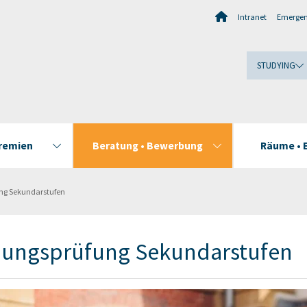
Intranet
Emerge
STUDYING
Gremien
Beratung • Bewerbung
Räume • 
ng Sekundarstufen
nungsprüfung Sekundarstufen