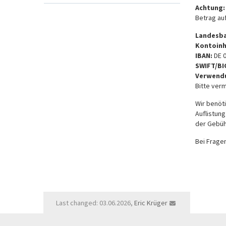
Achtung
Betrag au
Landesba
Kontoin
IBAN:
DE 
SWIFT/BI
Verwend
Bitte ver
Wir benöt
Auflistun
der Gebüh
Bei Fragen
Last changed: 03.06.2026,
Eric Krüger