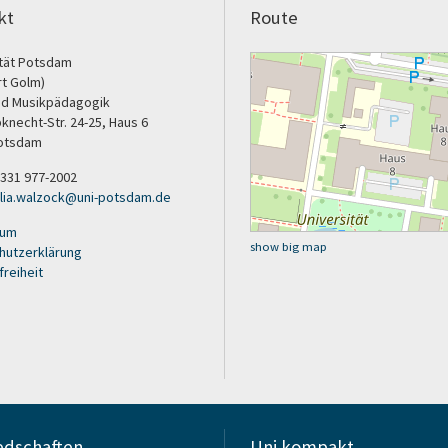
kt
Route
ität Potsdam
rt Golm)
nd Musikpädagogik
bknecht-Str. 24-25, Haus 6
otsdam
9 331 977-2002
ulia.walzock@uni-potsdam.de
sum
show big map
hutzerklärung
freiheit
edschaften
Uni kompakt