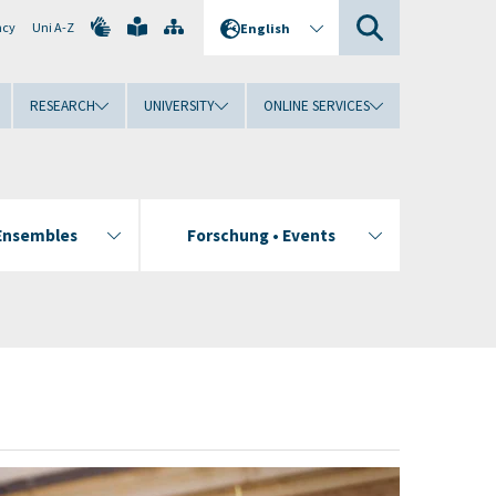
ncy
Uni A-Z
English
RESEARCH
UNIVERSITY
ONLINE SERVICES
Ensembles
Forschung • Events