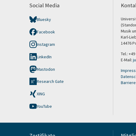
Social Media
Konta
Univers
Bluesky
(Stando
Musik u
Facebook
Karl-Lie
14476 P
Instagram
Tel.: +4
LinkedIn
E-Mail:
j
Mastodon
Impres
Datensc
Research Gate
Barriere
XING
YouTube
Zertifikate
Mitgli