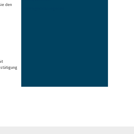
Sie den
lehre
@
erickrueger
.
de
it
estätigung