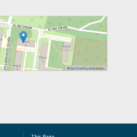
©
OpenStreetMap
contributors.
This Page