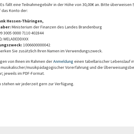
:
Es fällt eine Teilnahmegebühr in der Höhe von 30,00€ an. Bitte überweisen 
f das Konto der:
nk Hessen-Thüringen,
haber:
Ministerium der Finanzen des Landes Brandenburg
09 3005 0000 7110 402844
C:
WELADEDDXXX
ungszweck:
1006600000042
merken Sie zusätzlich Ihren Namen im Verwendungszweck.
igen von Ihnen im Rahmen der
Anmeldung
einen tabellarischer Lebenslauf m
g musikalischer/musikpädagogischer Vorerfahrung und die Überweisungsb
r; jeweils im PDF-Format.
 stehen wir jederzeit gern zur Verfügung.