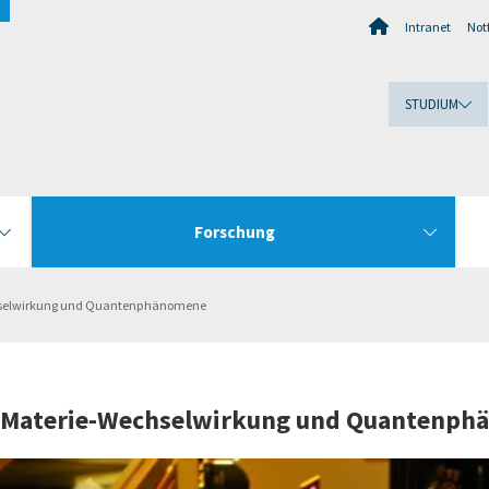
Intranet
Notf
STUDIUM
Forschung
hselwirkung und Quantenphänomene
-Materie-Wechselwirkung und Quantenp