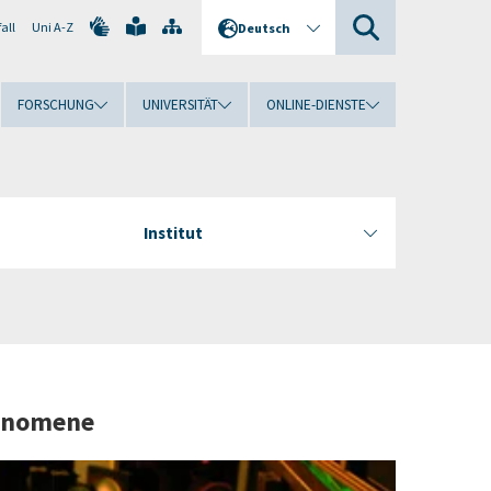
all
Uni A-Z
Deutsch
FORSCHUNG
UNIVERSITÄT
ONLINE-DIENSTE
Institut
hänomene