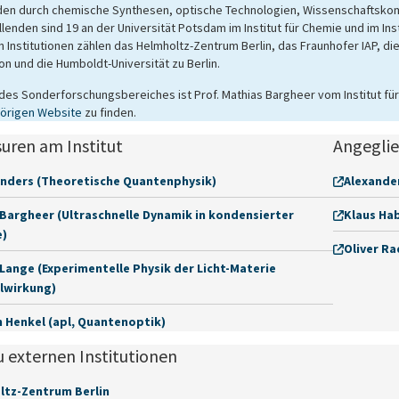
en durch chemische Synthesen, optische Technologien, Wissenschaftskom
lenden sind 19 an der Universität Potsdam im Institut für Chemie und im Ins
n Institutionen zählen das Helmholtz-Zentrum Berlin, das Fraunhofer IAP, d
n und die Humboldt-Universität zu Berlin.
des Sonderforschungsbereiches ist Prof. Mathias Bargheer vom Institut fü
örigen Website
zu finden.
uren am Institut
Angeglie
Anders (Theoretische Quantenphysik)
Alexander
Bargheer (Ultraschnelle Dynamik in kondensierter
Klaus Hab
e)
Oliver Ra
Lange (Experimentelle Physik der Licht-Materie
lwirkung)
 Henkel (apl, Quantenoptik)
u externen Institutionen
ltz-Zentrum Berlin