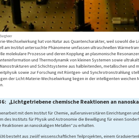
 Bargheer
erie-Wechselwirkung hat von Natur aus Quantencharakter, weil sowohl die L
uell am Institut untersuchte Phänomene umfassen ultraschnellen Wärmetran
elle molekulare Prozesse und deren Kopplung an plasmonische Resonanzen
nteninformation und Thermodynamik von kleinen Systemen sowie ultrakalt
 Nanostrukturen und Schichtsysteme aus halbleitenden, metallischen und m
eitphysik sowie zur Forschung mit Röntgen- und Synchrotronstrahlung stellt
en der Licht-Materie-Wechselwirkung liegen in der intelligenten weichen M
n.
6: „Lichtgetriebene chemische Reaktionen an nanoska
enarbeit mit dem Institut für Chemie, außeruniversitären Einrichtungen un
m des Instituts für Physik und Astronomie die Bewilligung für einen Sond
 Reaktionen an nanoskaligen Metallen“ zu erhalten.
636 besteht aus zwölf wissenschaftlichen Teilprojekten, einem Graduiertenk