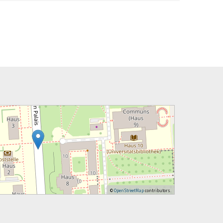
©
OpenStreetMap
contributors.