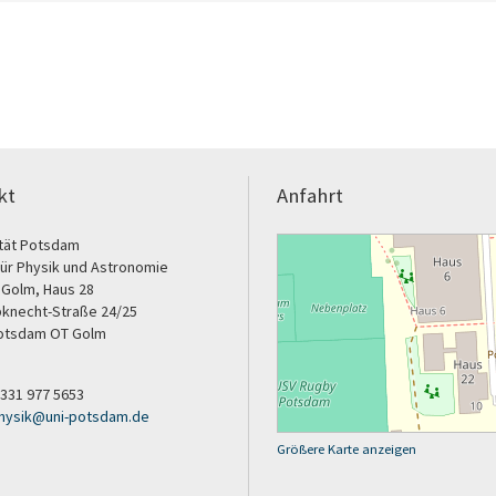
kt
Anfahrt
ität Potsdam
 für Physik und Astronomie
Golm, Haus 28
bknecht-Straße 24/25
otsdam OT Golm
9 331 977 5653
hysik
@
uni-potsdam
.
de
Größere Karte anzeigen