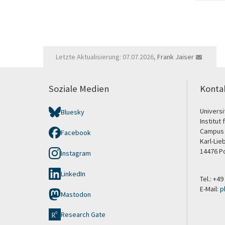
Letzte Aktualisierung: 07.07.2026,
Frank Jaiser
Soziale Medien
Konta
Univers
Bluesky
Institut
Campus 
Facebook
Karl-Lie
14476 P
Instagram
LinkedIn
Tel.: +4
E-Mail:
p
Mastodon
Research Gate