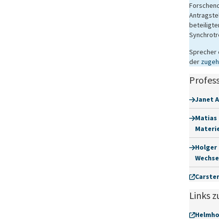
Forschend
Antragstel
beteiligte
Synchrotro
Sprecher 
der
zugeh
Profess
Janet 
Matias 
Materi
Holger 
Wechse
Carsten
Links z
Helmho