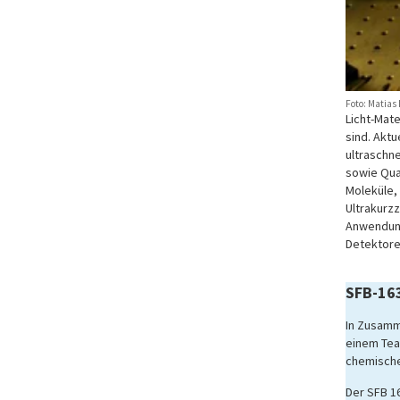
Foto: Matias
Licht-Mat
sind. Akt
ultraschn
sowie Qua
Moleküle,
Ultrakurzz
Anwendung
Detektore
SFB-163
In Zusamm
einem Tea
chemische
Der SFB 1